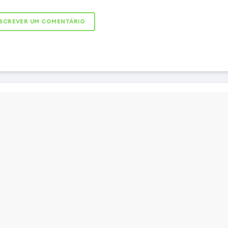
ebida com precisão
ta-se perfeitamente aos
SCREVER UM COMENTÁRIO
os. O seu triplo recorte
feitamente alinhado para
co fotográfico sem
um local dedicado para o