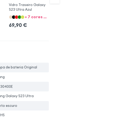
Vidro Traseiro Galaxy
Vidro Traseiro
Vi
S23 Ultra Azul
Samsung S23 Ultra
Sa
Verde
Li
+ 7 cores + 1 Opções
+ 7 cores + 1 Opções
69,90
€
69,90
€
6
pa de bateria Original
ung
-30400E
ng Galaxy S23 Ultra
nto escuro
oHS