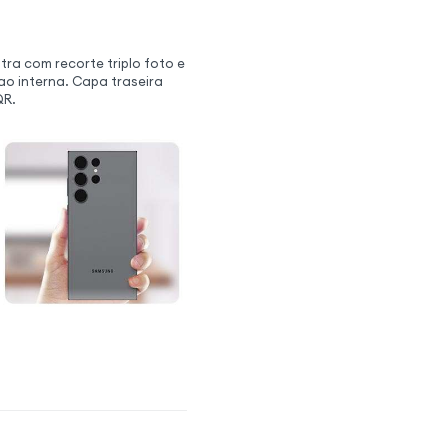
tra com recorte triplo foto e
ao interna. Capa traseira
QR.
a original, ajuste
S23 Ultra a sua aparência
ampa traseira original da