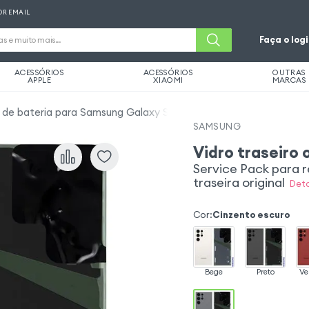
OR EMAIL
Faça o log
ACESSÓRIOS
ACESSÓRIOS
OUTRAS
APPLE
XIAOMI
MARCAS
de bateria para Samsung Galaxy S23 Ultra
SAMSUNG
Vidro traseiro 
Service Pack para r
traseira original
Deta
Cor
:
Cinzento escuro
Bege
Preto
Ve