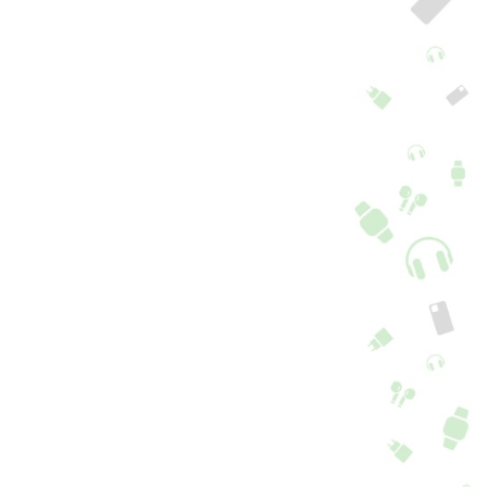
dro Traseiro
Vidro Traseiro
msung S23 Ultra
Samsung S23 Ultra
mão
+ 7 cores + 1 Opções
+ 7 cores + 1 Opções
9,90
€
69,90
€