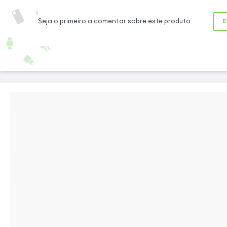
Samsung. Conc
milimétrica, ajus
Seja o primeiro a comentar sobre este produto
E
componentes intern
de câmara está per
acolher o blo
modificações, com 
módulo de flash.
Montagem rápida, proteção
garantida
Esta tampa traseira oficial Samsung Service
Pack protege eficazmente os componentes
internos do seu Galaxy S23 Ultra. Graças ao
adesivo pré-instalado, a montagem é feita de
forma simples. Para garantir a autenticidade
da tampa da bateria, esta inclui as
marcações QR originais, bem como o