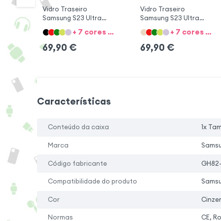
Vidro Traseiro
Vidro Traseiro
Samsung S23 Ultra
Samsung S23 Ultra
Creme
Preto
+ 7 cores + 1 Opções
+ 7 cores + 1 Opções
69,90
€
69,90
€
Características
Conteúdo da caixa
1x Tam
Marca
Sams
Código fabricante
GH82
Compatibilidade do produto
Samsu
Cor
Cinze
Normas
CE, R