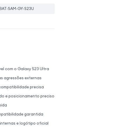
BAT-SAM-GY-S23U
vel com o Galaxy S23 Ultra
as agressões externas
compatibilidade precisa
do e posicionamento preciso
pida
patibilidade garantida
ternas e logótipo oficial