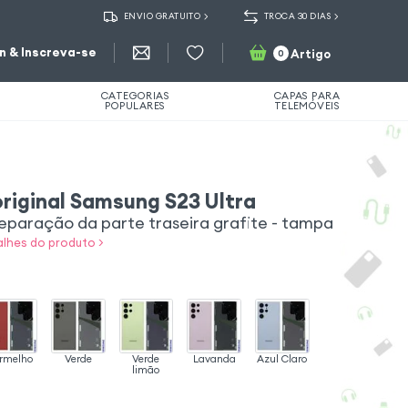
ENVIO GRATUITO
TROCA 30 DIAS
in & Inscreva-se
Artigo
0
CATEGORIAS
CAPAS PARA
POPULARES
TELEMÓVEIS
original Samsung S23 Ultra
eparação da parte traseira grafite - tampa
lhes do produto >
rmelho
Verde
Verde
Lavanda
Azul Claro
limão