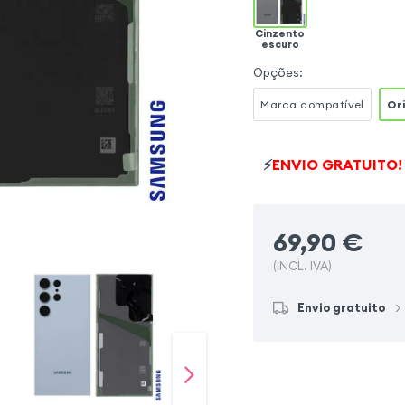
Cinzento
escuro
Opções
:
Marca compatível
Or
⚡
ENVIO GRATUITO!
69,90
€
(INCL. IVA)
Envio gratuito