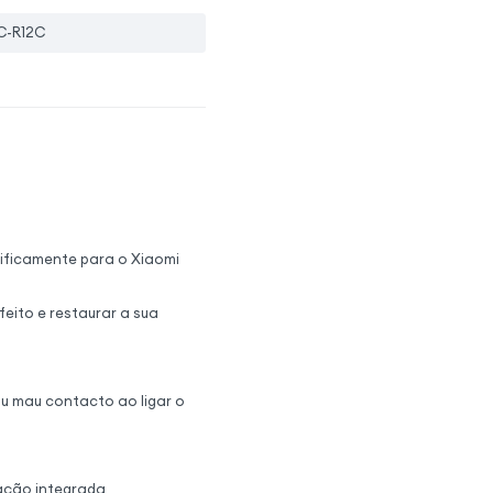
C-R12C
ficamente para o Xiaomi
feito e restaurar a sua
u mau contacto ao ligar o
gação integrada