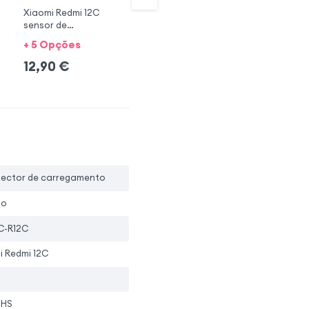
Xiaomi Redmi 12C
Leitor de impressões
Le
sensor de
digitais Redmi 12C
di
profundidade
+ 5 Opções
+ 5 Opções + 2 cores
12,90
€
19,90
€
1
nector de carregamento
io
C-R12C
i Redmi 12C
oHS