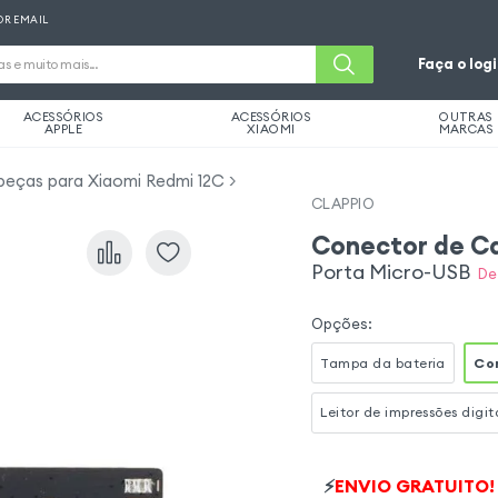
OR EMAIL
Faça o log
ACESSÓRIOS
ACESSÓRIOS
OUTRAS
APPLE
XIAOMI
MARCAS
peças para Xiaomi Redmi 12C
CLAPPIO
Conector de C
Porta Micro-USB
De
Opções
:
Tampa da bateria
Co
Leitor de impressões digit
⚡
ENVIO GRATUITO!