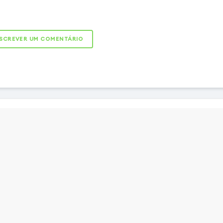
oblemas de carregamento
actos ao ligar o cabo,
conetor de carregamento
SCREVER UM COMENTÁRIO
para substituir o seu cabo
te-lhe carregar o seu
sincronizá-lo com um