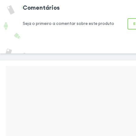
Comentários
Diga adeus aos pr
e aos falsos cont
Seja o primeiro a comentar sobre este produto
optando por este 
E
micro-USB. É ideal 
avariado e permi
Smartphone ou 
computador.
Em conformidade com as normas CE e
RoHS
Este conetor de carregamento está em
conformidade com as normas CE e RoHS,
pelo que pode carregar o seu Smartphone de
forma correta e segura. Carregue o seu
telemóvel sem o risco de sobreaquecimento
ou sobretensão. Graças à fita de ligação