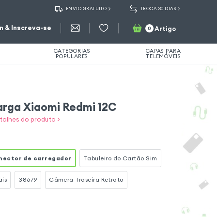
ENVIO GRATUITO
TROCA 30 DIAS
in & Inscreva-se
Artigo
0
CATEGORIAS
CAPAS PARA
POPULARES
TELEMÓVEIS
arga Xiaomi Redmi 12C
talhes do produto >
nector de carregador
Tabuleiro do Cartão Sim
ais
38679
Câmera Traseira Retrato