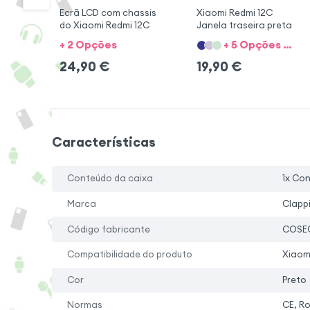
Ecrã LCD com chassis
Xiaomi Redmi 12C
do Xiaomi Redmi 12C
Janela traseira preta
+ 2 Opções
+ 5 Opções + 3 cores
24,90
€
19,90
€
Características
Conteúdo da caixa
1x Co
Marca
Clapp
Código fabricante
COSE
Compatibilidade do produto
Xiaom
Cor
Preto
Normas
CE, R