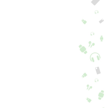
itor de impressões
Leitor de impressões
gitais Redmi 12C
digitais Redmi 12C
+ 5 Opções + 2 cores
+ 5 Opções + 2 cores
9,90
€
19,90
€