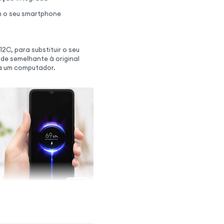
m o seu smartphone
C, para substituir o seu
ade semelhante à original
ra um computador.
ções originais do seu