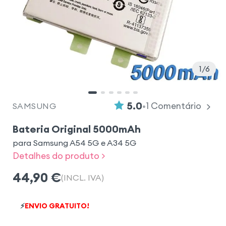
1
6
•
5.0
1
Comentário
SAMSUNG
Bateria Original 5000mAh
para Samsung A54 5G e A34 5G
Detalhes do produto >
44,90
€
(INCL. IVA)
⚡
ENVIO GRATUITO!