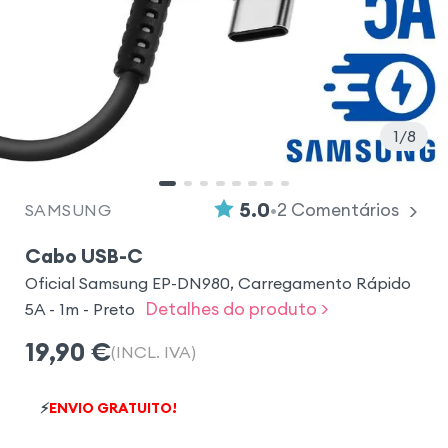
1
8
•
5.0
2
Comentários
SAMSUNG
Cabo USB-C
Oficial Samsung EP-DN980, Carregamento Rápido
Detalhes do produto >
5A - 1m - Preto
19,90
€
(INCL. IVA)
⚡
ENVIO GRATUITO!