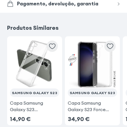
Pagamento, devolução, garantia
Samsung Galaxy S21
iPhone 15 Pro Max
Produtos Similares
Samsung Galaxy A52
iPhone 14 Pro Max
Samsung Galaxy A13
Samsung Galaxy A41
iPhone 12 Mini
Google Pixel 7a
SAMSUNG GALAXY S23
SAMSUNG GALAXY S23
Capa Samsung
Capa Samsung
Galaxy S23
Galaxy S23 Force
Transparent
Case Air
14,90
€
34,90
€