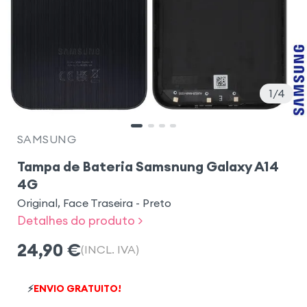
1
4
SAMSUNG
Tampa de Bateria Samsnung Galaxy A14
4G
Original, Face Traseira - Preto
Detalhes do produto >
24,90
€
(INCL. IVA)
⚡
ENVIO GRATUITO!