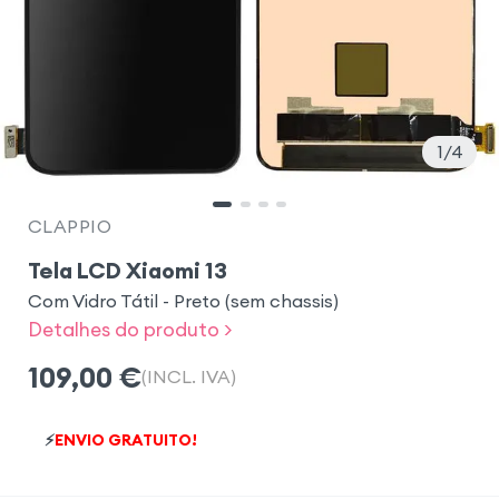
1
4
CLAPPIO
Tela LCD Xiaomi 13
Com Vidro Tátil - Preto (sem chassis)
Detalhes do produto >
109,00
€
(INCL. IVA)
⚡
ENVIO GRATUITO!