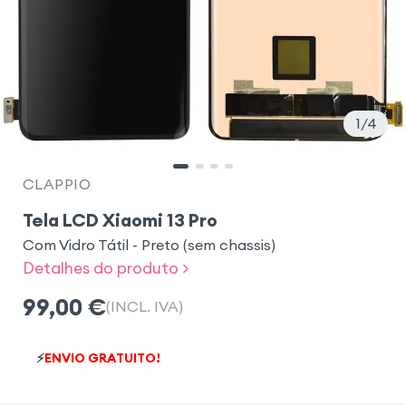
1
4
CLAPPIO
Tela LCD Xiaomi 13 Pro
Com Vidro Tátil - Preto (sem chassis)
Detalhes do produto >
99,00
€
(INCL. IVA)
⚡
ENVIO GRATUITO!