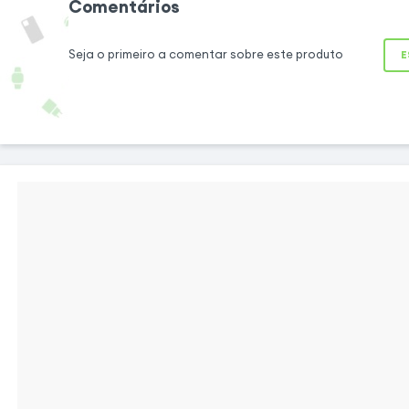
Comentários
compatível é o su
painel fronta
Seja o primeiro a comentar sobre este produto
E
[nome_do_aparelho
composta por um ecr
ao toque, com chass
restaurar a apar
telemóvel após u
cores, toque, fissur
Fácil de instalar
Perfeitamente adaptado às dimensões do
seu [nome_do_aparelho], este bloco preto
permite substituir o seu ecrã antigo de forma
rápida e fácil. Os cabos de ligação já estão
integrados para uma montagem fácil. Além
disso, está em conformidade com as normas