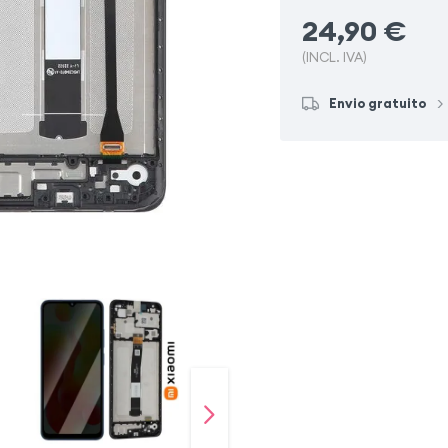
24,90
€
(INCL. IVA)
Envio gratuito