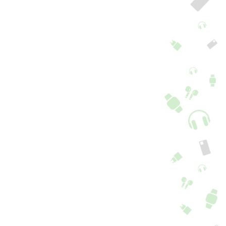
aomi Redmi 12C
Xiaomi Redmi 12C
nela traseira azul
sensor de
profundidade
+ 5 Opções + 3 cores
+ 5 Opções
4,90
€
12,90
€