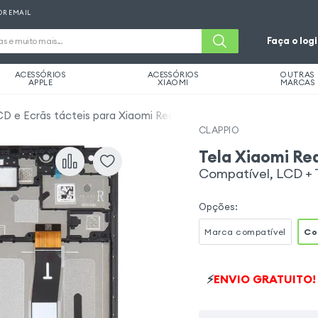
OR EMAIL
Faça o log
ACESSÓRIOS
ACESSÓRIOS
OUTRAS
APPLE
XIAOMI
MARCAS
CD e Ecrãs tácteis para Xiaomi Redmi 12C
CLAPPIO
Tela Xiaomi Re
Compatível, LCD + 
Opções
:
Marca compatível
Co
⚡
ENVIO GRATUITO!