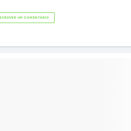
bstituto perfeito para o
l danificado do seu
SCREVER UM COMENTÁRIO
]. Uma unidade completa
ã LCD e um vidro sensível
is. É a solução ideal para
ência original do seu
m problema com o ecrã,
as ou quebra.