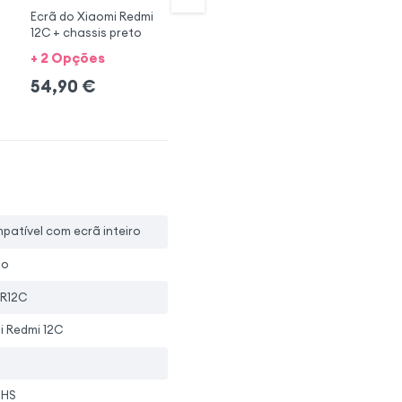
Ecrã do Xiaomi Redmi
Xiaomi Redmi 12C
Xi
12C + chassis preto
Janela traseira preta
Ja
+ 2 Opções
+ 5 Opções + 3 cores
54,90
€
19,90
€
3
patível com ecrã inteiro
io
R12C
i Redmi 12C
oHS