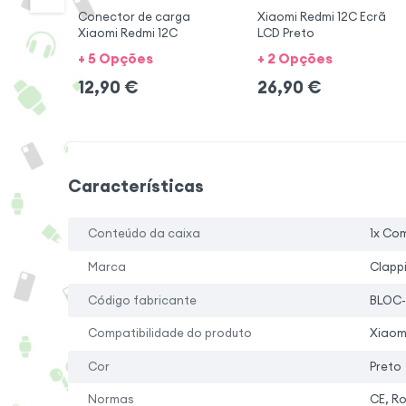
Conector de carga
Xiaomi Redmi 12C Ecrã
Xiaomi Redmi 12C
LCD Preto
+ 5 Opções
+ 2 Opções
12,90
€
26,90
€
Características
Conteúdo da caixa
1x Com
Marca
Clapp
Código fabricante
BLOC-
Compatibilidade do produto
Xiaom
Cor
Preto
Normas
CE, R