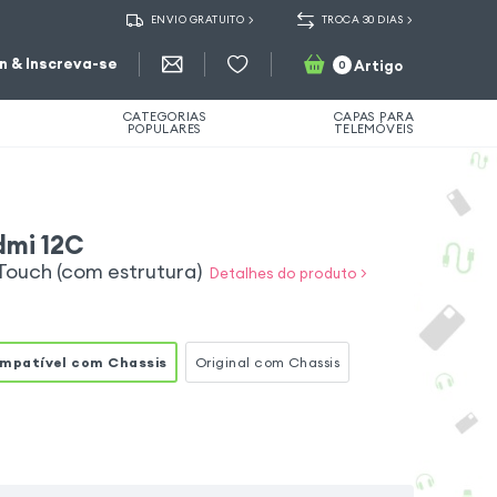
ENVIO GRATUITO
TROCA 30 DIAS
in & Inscreva-se
Artigo
0
CATEGORIAS
CAPAS PARA
POPULARES
TELEMÓVEIS
dmi 12C
Touch (com estrutura)
Detalhes do produto >
mpatível com Chassis
Original com Chassis