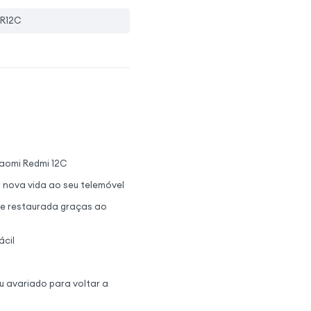
R12C
iaomi Redmi 12C
a nova vida ao seu telemóvel
te restaurada graças ao
ácil
u avariado para voltar a