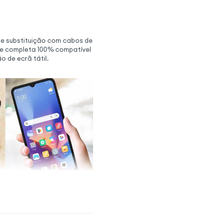
 de substituição com cabos de
de completa 100% compatível
o de ecrã tátil.
ível pré-instalado
de ecrã pré-montada