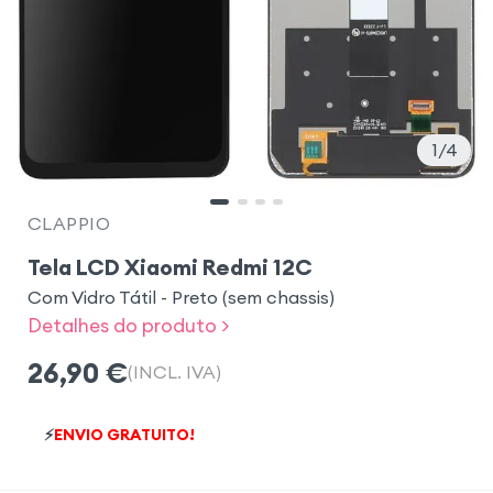
1
4
CLAPPIO
Tela LCD Xiaomi Redmi 12C
Com Vidro Tátil - Preto (sem chassis)
Detalhes do produto >
26,90
€
(INCL. IVA)
⚡
ENVIO GRATUITO!