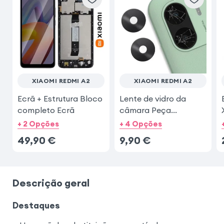
XIAOMI REDMI A2
XIAOMI REDMI A2
Ecrã + Estrutura Bloco
Lente de vidro da
completo Ecrã
câmara Peça
compatível
+ 2 Opções
+ 4 Opções
49,90
€
9,90
€
Descrição geral
Destaques