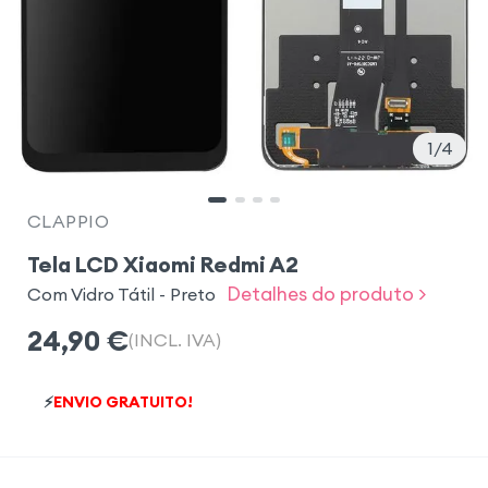
1
4
CLAPPIO
Tela LCD Xiaomi Redmi A2
Detalhes do produto >
Com Vidro Tátil - Preto
24,90
€
(INCL. IVA)
⚡
ENVIO GRATUITO!