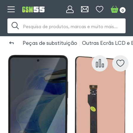
0
Pesquisa de produtos, marcas e muito mais...
Peças de substituição
Outras Ecrãs LCD e 