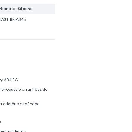
rbonato, Silicone
FAST-BK-A346
xy A34 5G.
e choques e arranhões do
a aderência refinada
s
aior proteção