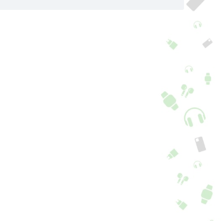
pa rígida Samsung
Capa Samsung
laxy A34 5G, preto
Galaxy A34 5G Preto
+ 3 cores + 7 Opções
12,90
€
6,90
€