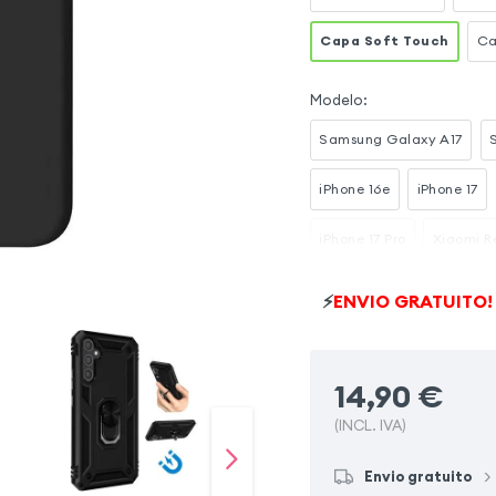
Capa Soft Touch
Ca
Modelo
:
Samsung Galaxy A17
iPhone 16e
iPhone 17
iPhone 17 Pro
Xiaomi R
Samsung Galaxy A56
⚡
ENVIO GRATUITO!
iPhone 17 Pro Max
Xiao
14,90
€
(INCL. IVA)
Envio gratuito