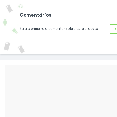
Proteja o seu
desfruta de uma
Comentários
Esta caixa de si
proteção perfeita 
Seja o primeiro a comentar sobre este produto
E
resistente e duráv
trás do telefone 
Também levanta a
câmara para a pro
macio e resiste
agradável ao toqu
aderência soberba
manusear o telefon
Conforto absoluto do utilizador
Dedicado ao seu smartphone, a capa
adapta-se perfeitamente à sua forma e tem