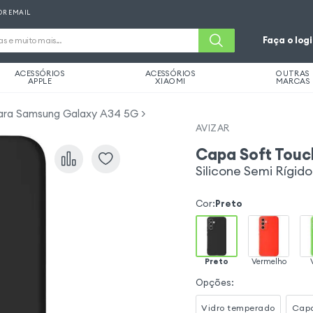
OR EMAIL
Faça o log
ACESSÓRIOS
ACESSÓRIOS
OUTRAS
APPLE
XIAOMI
MARCAS
ara Samsung Galaxy A34 5G
AVIZAR
Capa Soft Tou
Silicone Semi Rígid
Cor
:
Preto
Preto
Vermelho
Opções
:
Vidro temperado
Capa