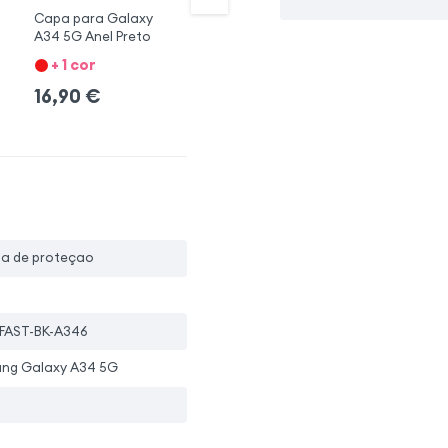
Capa para Galaxy
Capa 360° Galaxy A13
Ca
A34 5G Anel Preto
5G y A04s Preto
Ga
+ 1 cor
+ 2 cores + 7 Opções
16,90
€
16,90
€
1
5.0
pa de proteçao
FAST-BK-A346
ng Galaxy A34 5G