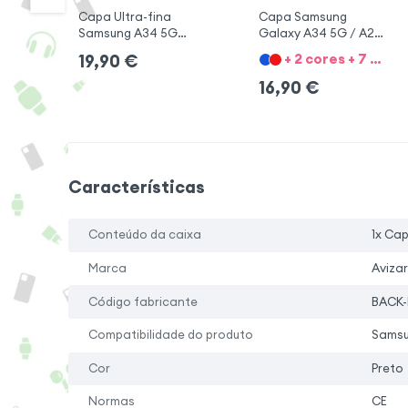
Capa Ultra-fina
Capa Samsung
Samsung A34 5G
Galaxy A34 5G / A2
Mate
com Anel
+ 2 cores + 7 Opções
19,90
€
16,90
€
Características
Conteúdo da caixa
1x Ca
Marca
Avizar
Código fabricante
BACK-
Compatibilidade do produto
Samsu
Cor
Preto
Normas
CE