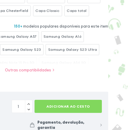
pa Chesterfield
Capa Classic
Capa total
150
+
modelos populares disponíveis para este item
Samsung Galaxy A57
Samsung Galaxy A16
Samsung Galaxy S23
Samsung Galaxy S23 Ultra
edmi Note 15 Pro 5G
Samsung Galaxy A54 5G
Outras compatibilidades
Samsung Galaxy S25
Samsung Galaxy S20 FE
mi Redmi Note 15
ADICIONAR AO CESTO
Pagamento, devolução,
garantia