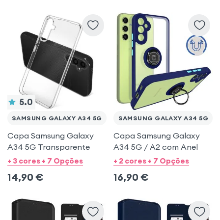
Xiaomi Redmi 13C
Honor Magic 6 Lite 5G
Samsung Galaxy A34 5G
Samsung Galaxy A56
Samsung Galaxy A37
iPhone 16 Plus
5.0
SAMSUNG GALAXY A34 5G
SAMSUNG GALAXY A34 5G
Capa Samsung Galaxy
Capa Samsung Galaxy
A34 5G Transparente
A34 5G / A2 com Anel
+ 3 cores + 7 Opções
+ 2 cores + 7 Opções
14,90
€
16,90
€