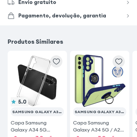
Envio gratuito
Samsung Galaxy S25 Ultra
Pagamento, devolução, garantia
Samsung Galaxy S24 Ultra
Produtos Similares
Samsung Galaxy S23 Ultra
iPhone 17 Pro
Samsung Galaxy A26
Xiaomi Redmi Note 15 Pro 5G
Xiaomi Redmi Note 15
5.0
SAMSUNG GALAXY A34 5G
SAMSUNG GALAXY A34 5G
Capa Samsung
Capa Samsung
Galaxy A34 5G
Galaxy A34 5G / A2
Transparente
com Anel