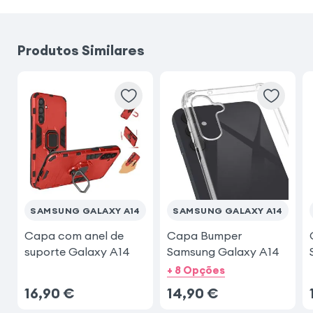
Samsung Galaxy A56
Produtos Similares
Samsung Galaxy S24
Samsung Galaxy A26
Samsung Galaxy A34 5G
iPhone 14
Samsung Galaxy A54 5G
SAMSUNG GALAXY A14
SAMSUNG GALAXY A14
Capa com anel de
Capa Bumper
suporte Galaxy A14
Samsung Galaxy A14
+ 8 Opções
16,90
€
14,90
€