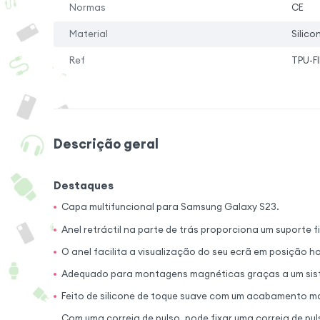
Normas
CE
Material
Silico
Ref
TPU-F
Descrição geral
Destaques
Capa multifuncional para Samsung Galaxy S23.
Anel retráctil na parte de trás proporciona um suporte
O anel facilita a visualização do seu ecrã em posição h
Adequado para montagens magnéticas graças a um sis
Feito de silicone de toque suave com um acabamento m
Com uma correia de pulso, pode fixar uma correia de pul