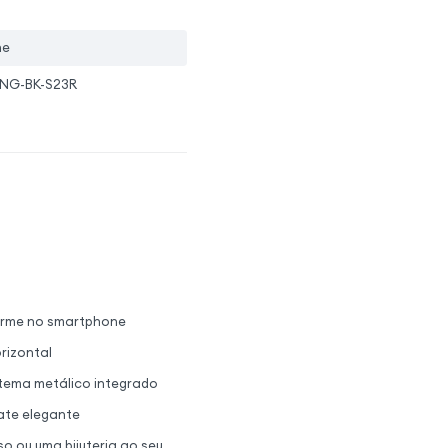
ne
ING-BK-S23R
 firme no smartphone
orizontal
tema metálico integrado
ate elegante
so ou uma bijuteria ao seu