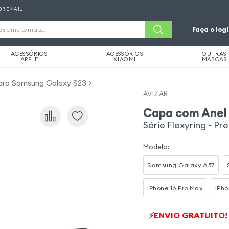
OR EMAIL
Faça o log
ACESSÓRIOS
ACESSÓRIOS
OUTRAS
APPLE
XIAOMI
MARCAS
ara Samsung Galaxy S23
AVIZAR
Capa com Anel
Série Flexyring - Pr
Modelo
:
Samsung Galaxy A57
iPhone 16 Pro Max
iPho
⚡
ENVIO GRATUITO!