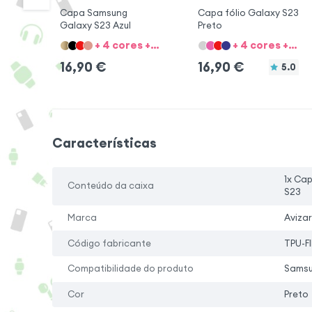
Capa Samsung
Capa fólio Galaxy S23
Galaxy S23 Azul
Preto
+ 4 cores + 5 Opções
+ 4 cores + 5 Opções
16,90
€
16,90
€
5.0
Características
1x Ca
Conteúdo da caixa
S23
Marca
Avizar
Código fabricante
TPU-F
Compatibilidade do produto
Samsu
Cor
Preto