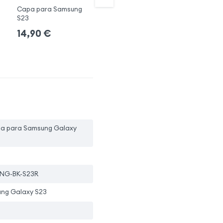
Capa para Samsung
Capa Original
Ca
S23
Ga
+ 2 cores
14,90
€
1
69,90
€
pa para Samsung Galaxy
ING-BK-S23R
ng Galaxy S23