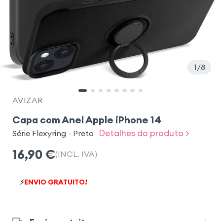
1
8
AVIZAR
Capa com Anel Apple iPhone 14
Detalhes do produto >
Série Flexyring - Preto
16,90
€
(INCL. IVA)
⚡
ENVIO GRATUITO!