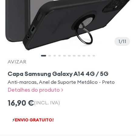
1
11
AVIZAR
Capa Samsung Galaxy A14 4G / 5G
Anti-marcas, Anel de Suporte Metálico - Preto
Detalhes do produto >
16,90
€
(INCL. IVA)
⚡
ENVIO GRATUITO!