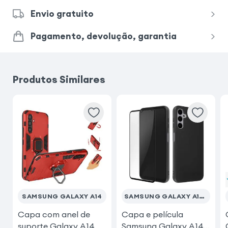
Envio gratuito
Samsung Galaxy S26
Pagamento, devolução, garantia
Samsung Galaxy S24 Ultra
iPhone 17 Pro
Produtos Similares
Xiaomi Redmi Note 15 Pro 5G
Samsung Galaxy S23 Ultra
Samsung Galaxy S23
Samsung Galaxy S25 Ultra
SAMSUNG GALAXY A14
SAMSUNG GALAXY A14 4G / 5G
iPhone 17 Pro Max
Capa com anel de
Capa e película
suporte Galaxy A14
Samsung Galaxy A14