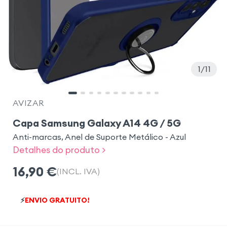
1
11
AVIZAR
Capa Samsung Galaxy A14 4G / 5G
Anti-marcas, Anel de Suporte Metálico - Azul
Detalhes do produto >
16,90
€
(INCL. IVA)
⚡
ENVIO GRATUITO!