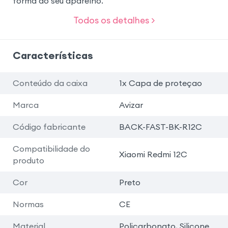
forma do seu aparelho.
Todos os detalhes >
Características
Conteúdo da caixa
1x Capa de proteçao
Marca
Avizar
Código fabricante
BACK-FAST-BK-R12C
Compatibilidade do
Xiaomi Redmi 12C
produto
Cor
Preto
Normas
CE
Material
Policarbonato, Silicone