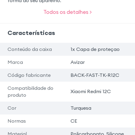
forma do seu aparelho.
Todos os detalhes >
Características
Conteúdo da caixa
1x Capa de proteçao
Marca
Avizar
Código fabricante
BACK-FAST-TK-R12C
Compatibilidade do
Xiaomi Redmi 12C
produto
Cor
Turquesa
Normas
CE
Material
Policarbonato, Silicone