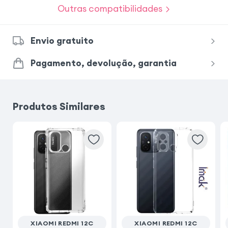
Outras compatibilidades
Samsung Galaxy A26
Envio gratuito
Samsung Galaxy A34 5G
Pagamento, devolução, garantia
Samsung Galaxy S25 FE
iPhone 14
Produtos Similares
iPhone 17e
Samsung Galaxy A37
iPhone 16
Xiaomi Redmi 15C
iPhone 17 Pro
XIAOMI REDMI 12C
XIAOMI REDMI 12C