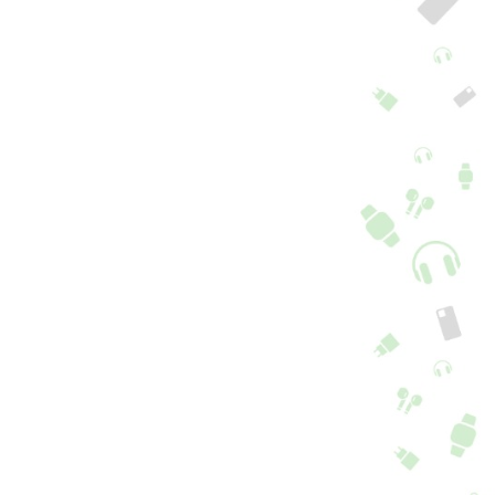
pa Samsung A14
Capa Samsung A14
+ 4 cores + 8 Opções
+ 4 cores + 8 Opções
6,90
€
16,90
€
5.0
5.0