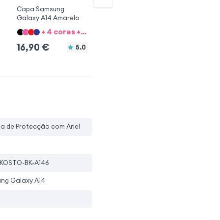
Capa Samsung
Capa Samsung
Ca
Galaxy A14 Amarelo
Galaxy A14 Rosa
+ 4 cores + 8 Opções
+ 4 cores + 8 Opções
16,90
€
16,90
€
1
5.0
pa de Protecção com Anel
KOSTO-BK-A146
ng Galaxy A14