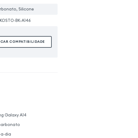
rbonato, Silicone
KOSTO-BK-A146
ICAR COMPATIBILIDADE
ng Galaxy A14
licarbonato
-a-dia