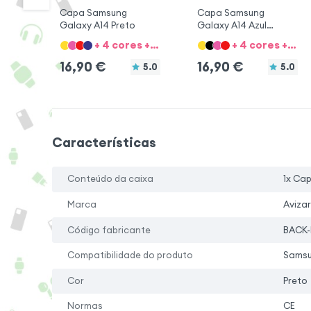
Capa Samsung
Capa Samsung
Galaxy A14 Preto
Galaxy A14 Azul
escuro
+ 4 cores + 8 Opções
+ 4 cores + 8 Opções
16,90
€
16,90
€
5.0
5.0
Características
Conteúdo da caixa
1x Ca
Marca
Avizar
Código fabricante
BACK-
Compatibilidade do produto
Samsu
Cor
Preto
Normas
CE