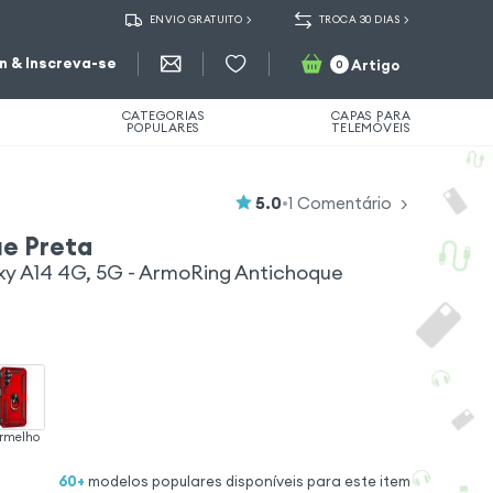
ENVIO GRATUITO
TROCA 30 DIAS
in & Inscreva-se
Artigo
0
CATEGORIAS
CAPAS PARA
POPULARES
TELEMÓVEIS
5.0
•
1
Comentário
e Preta
y A14 4G, 5G - ArmoRing Antichoque
rmelho
60
+
modelos populares disponíveis para este item