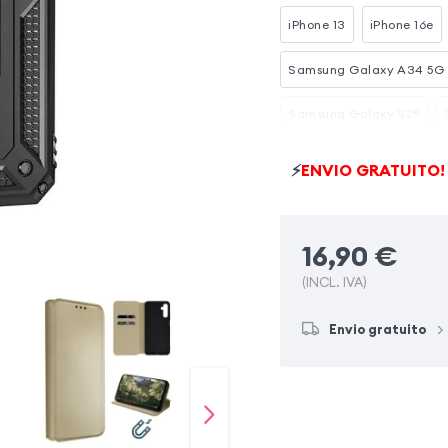
iPhone 13
iPhone 16e
Samsung Galaxy A34 5G
Samsung Galaxy S25
Samsung Galaxy S24
⚡
ENVIO GRATUITO!
iPhone 11
Samsung Gal
16,90
€
(INCL. IVA)
Envio gratuito