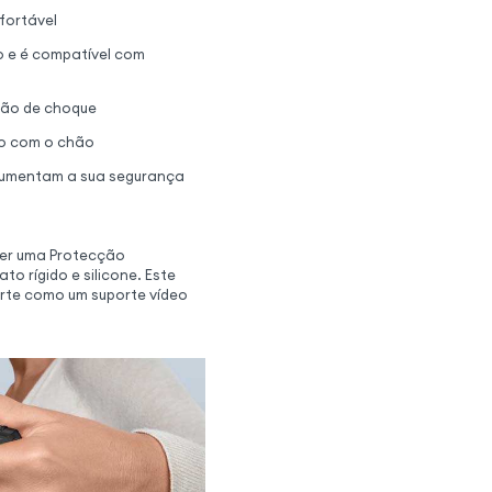
fortável
eo e é compatível com
ção de choque
to com o chão
aumentam a sua segurança
cer uma Protecção
o rígido e silicone. Este
orte como um suporte vídeo