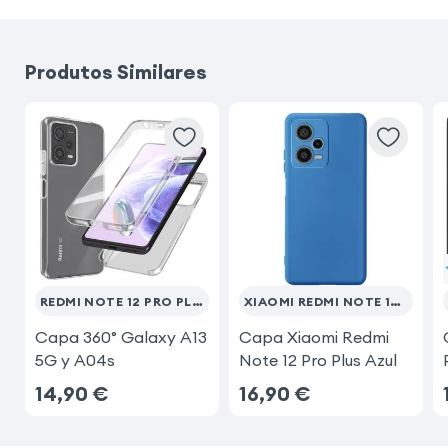
Samsung Galaxy S23
Produtos Similares
Samsung Galaxy S23 Ultra
iPhone 17 Pro
Fairphone 6
Xiaomi Redmi Note 15 Pro 5G
REDMI NOTE 12 PRO PLUS 5G
XIAOMI REDMI NOTE 12 PRO PLUS
Capa 360° Galaxy A13
Capa Xiaomi Redmi
5G y A04s
Note 12 Pro Plus Azul
14,90
€
16,90
€