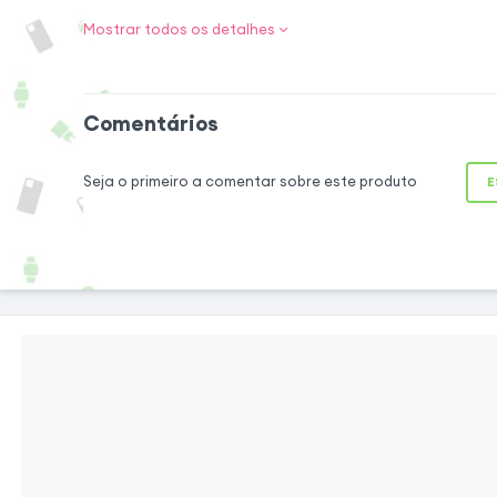
Mostrar todos os detalhes
Uma capa pro
eficaz
Comentários
Proteja o seu Smar
de um estilo refin
Seja o primeiro a comentar sobre este produto
coleção Class Book
E
design e proteção
pele sintética de al
luxuoso confere um
seu smartphone, 
robusto protege c
Além disso, possu
um fecho seguro.
Uma aba prática e funcional