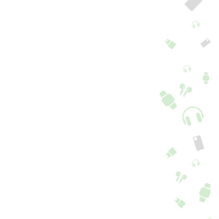
pa Fólio iPhone 14
Capa fólio Apple
urado
iPhone 14 preto
+ 1 cor
16,90
€
4,90
€