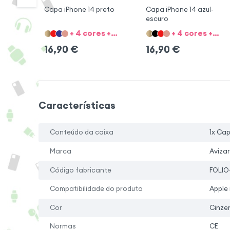
Capa iPhone 14 preto
Capa iPhone 14 azul-
escuro
+ 4 cores + 8 Opções
+ 4 cores + 8 Opções
16,90
€
16,90
€
Características
Conteúdo da caixa
1x Ca
Marca
Avizar
Código fabricante
FOLIO
Compatibilidade do produto
Apple 
Cor
Cinze
Normas
CE