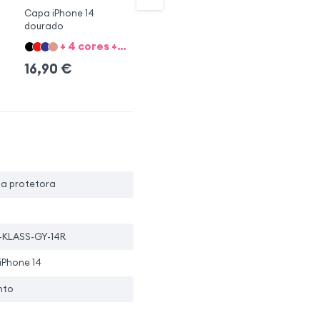
Capa iPhone 14
Capa fólio iPhone 14
Ca
dourado
preto
do
+ 4 cores + 8 Opções
+ 2 cores + 8 Opções
16,90
€
19,90
€
1
pa protetora
-KLASS-GY-14R
iPhone 14
nto