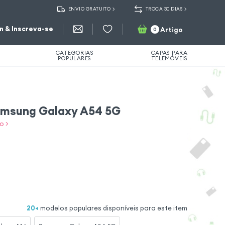
ENVIO GRATUITO
TROCA 30 DIAS
in & Inscreva-se
Artigo
0
CATEGORIAS
CAPAS PARA
POPULARES
TELEMÓVEIS
amsung Galaxy A54 5G
o >
20
+
modelos populares disponíveis para este item