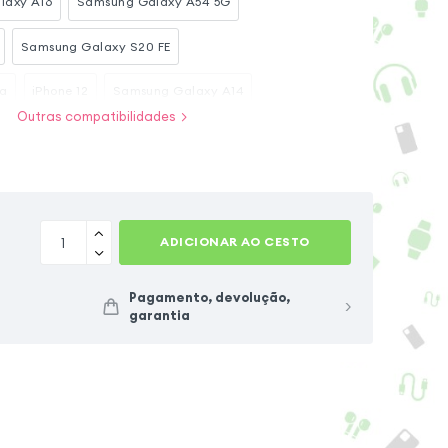
laxy A16
Samsung Galaxy A54 5G
Samsung Galaxy S20 FE
ra
iPhone 12
Samsung Galaxy A14
Outras compatibilidades
Samsung Galaxy A13
iPhone 12 Pro
Samsung Galaxy S9
Samsung Galaxy A71
ADICIONAR AO CESTO
Pagamento, devolução,
garantia