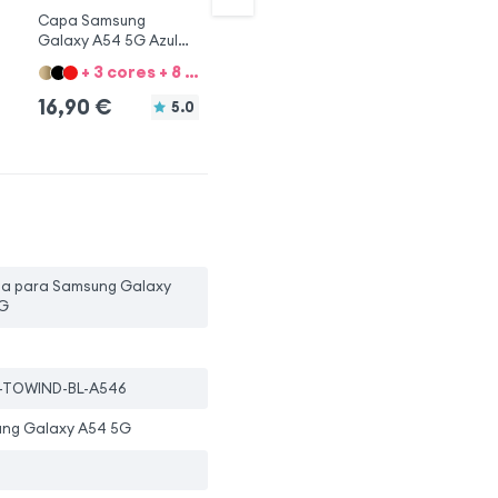
Capa Samsung
Capa 360° Galaxy A13
Ca
Galaxy A54 5G Azul
5G y A04s Azul
Ga
escuro
co
+ 3 cores + 8 Opções
+ 3 cores + 8 Opções
16,90
€
16,90
€
1
5.0
5.0
pa para Samsung Galaxy
G
-TOWIND-BL-A546
ng Galaxy A54 5G