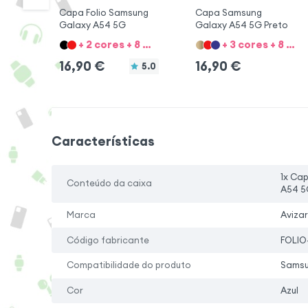
Capa Folio Samsung
Capa Samsung
Galaxy A54 5G
Galaxy A54 5G Preto
+ 2 cores + 8 Opções
+ 3 cores + 8 Opções
16,90
€
16,90
€
5.0
Características
1x Ca
Conteúdo da caixa
A54 5
Marca
Avizar
Código fabricante
FOLIO
Compatibilidade do produto
Samsu
Cor
Azul