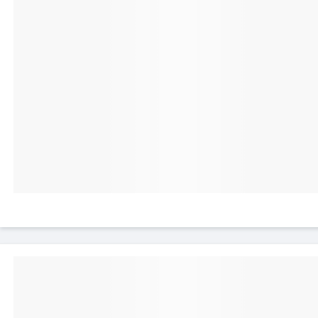
Proteja todo o seu smartphone dos
elementos com este capa. A caixa é feita de
gel de silicone e pode facilmente absorver
choques e impactos em capa de queda. Para
evitar a abertura acidental, possui abas
magnéticas duplas que garantem um fecho
seguro. Feito à medida para o seu Samsung
Galaxy A54 5G, segue a forma do seu
telefone e deixa todas as funcionalidades
acessíveis. Tem um murro no altifalante
frontal. Além disso, os botões laterais são
redesenhados enquanto permanecem
perfeitamente sensíveis e reactivos.