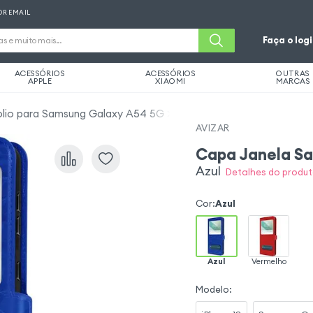
OR EMAIL
Faça o log
ACESSÓRIOS
ACESSÓRIOS
OUTRAS
APPLE
XIAOMI
MARCAS
olio para Samsung Galaxy A54 5G
AVIZAR
Capa Janela S
Azul
Detalhes do produt
Cor
:
Azul
Azul
Vermelho
Modelo
: