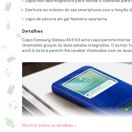
Dupla mini aba magnética para fechar o clamshell para
Desfrute ao máximo do seu smartphone com a função de
capa de silicone em gel flexível e resistente
Detalhes
Capa Samsung Galaxy A54 5G esta capa permite manter o 
chamadas graças às duas janelas integradas. O estojo f
ecrã à vista e permitir-lhe receber chamadas com as duas
Mostrar todos os detalhes
Aba multifun