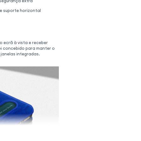
 segurança extra
 suporte horizontal
ecrã à vista e receber
oi concebido para manter o
 janelas integradas.
cional para maior