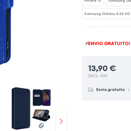
iPhone 13
Samsung Ga
Samsung Galaxy A34 5G
Samsung Galaxy S22 Ult
Samsung Galaxy A22 5G
⚡
ENVIO GRATUITO!
Samsung Galaxy A04s
13,90
€
Samsung Galaxy A53 5G
(INCL. IVA)
Envio gratuito