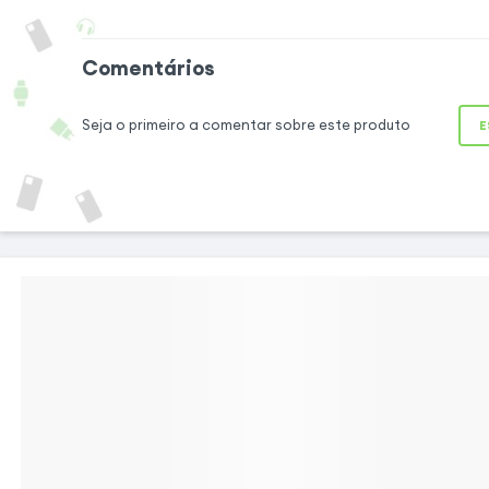
comodidade
Para facilidade de
Comentários
capa apresenta 
visualização trans
Seja o primeiro a comentar sobre este produto
E
todas as notifica
janela: data, ho
notificações, etc
específico no fund
interagir com o
rapidamente as su
também flexível, pe
seu Samsung Ga
paisagem.
Protecção completa feita à medida