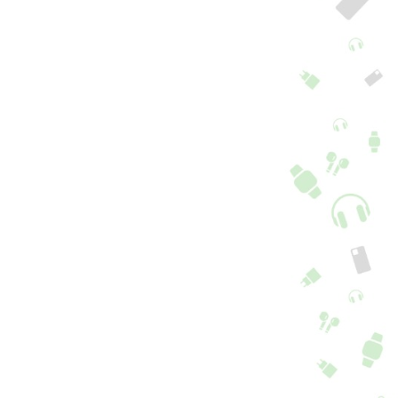
pa Samsung
Capa Integral
laxy A54 5G / A2
Samsung Galaxy A54
m Anel
5G 360°
+ 2 cores
+ 2 cores
6,90
€
16,90
€
5.0
5.0