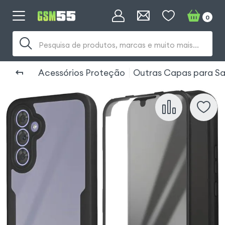
0
Pesquisa de produtos, marcas e muito mais...
Acessórios Proteção
Outras Capas para S