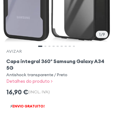
1
9
AVIZAR
Capa integral 360° Samsung Galaxy A34
5G
Antishock transparente / Preto
Detalhes do produto >
16,90
€
(INCL. IVA)
⚡
ENVIO GRATUITO!