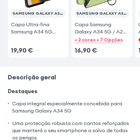
SAMSUNG GALAXY A34 5G
SAMSUNG GALAXY A34 5G
Samsung Galaxy S23 Ultra
Capa Ultra-fina
Capa Samsung
Samsung A34 5G
Galaxy A34 5G / A2
Mate
com Anel
+ 2 cores + 7 Opções
19,90
€
16,90
€
Descrição geral
Destaques
Capa integral especialmente concebida para
Samsung Galaxy A34 5G
Uma protecção robusta com cantos reforçados
que manterá o seu smartphone a salvo de todos
os perigos