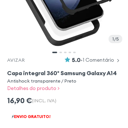
1
5
•
5.0
1
Comentário
AVIZAR
Capa integral 360° Samsung Galaxy A14
Antishock transparente / Preto
Detalhes do produto >
16,90
€
(INCL. IVA)
⚡
ENVIO GRATUITO!