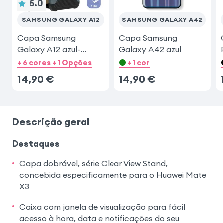
5.0
SAMSUNG GALAXY A12
SAMSUNG GALAXY A42
Capa Samsung
Capa Samsung
Galaxy A12 azul-
Galaxy A42 azul
escuro
+ 6 cores + 1 Opções
+ 1 cor
14,90
€
14,90
€
Descrição geral
Destaques
Capa dobrável, série Clear View Stand,
concebida especificamente para o Huawei Mate
X3
Caixa com janela de visualização para fácil
acesso à hora, data e notificações do seu