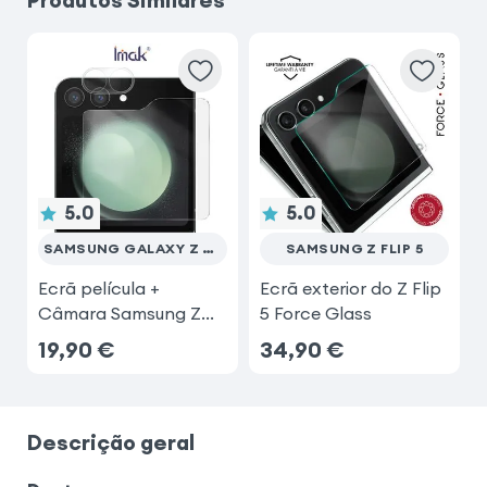
5.0
5.0
SAMSUNG GALAXY Z FLIP 5
SAMSUNG Z FLIP 5
Ecrã película +
Ecrã exterior do Z Flip
Câmara Samsung Z
5 Force Glass
Flip 5
19,90
€
34,90
€
Descrição geral