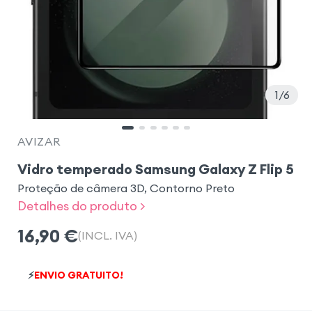
1
6
AVIZAR
Vidro temperado Samsung Galaxy Z Flip 5
Proteção de câmera 3D, Contorno Preto
Detalhes do produto >
16,90
€
(INCL. IVA)
⚡
ENVIO GRATUITO!