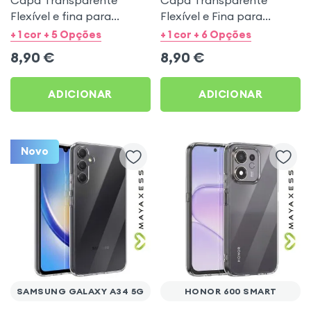
Flexível e fina para
Flexível e Fina para
Samsung Galaxy A53 5G -
Samsung Galaxy A27 -
+ 1 cor + 5 Opções
+ 1 cor + 6 Opções
Mayaxess
Mayaxess
8,90
€
8,90
€
ADICIONAR
ADICIONAR
Novo
SAMSUNG GALAXY A34 5G
HONOR 600 SMART