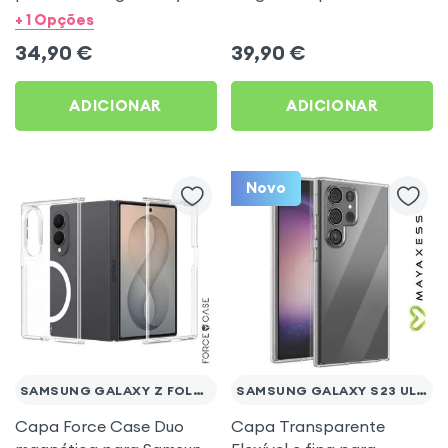
Flip 8 - Transparente com
Galaxy Z Fold 8 Ultra -
+ 1 Opções
Glitter
Transparente
34,90
€
39,90
€
ADICIONAR
ADICIONAR
Novo
SAMSUNG GALAXY Z FOLD 8
SAMSUNG GALAXY S23 ULTRA
Capa Force Case Duo
Capa Transparente