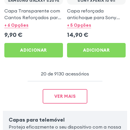
SAMSUNG GALAXY S20 FE
SONY XPERIA 10 VII
Capa Transparente com
Capa reforçada
Cantos Reforçados para
antichoque para Sony
Samsung S20 FE
Xperia 10 VII -
+ 6 Opções
+ 5 Opções
Transparente
9,90
€
14,90
€
ADICIONAR
ADICIONAR
20 de 9130 acessórios
VER MAIS
Capas para telemóvel
Proteja eficazmente o seu dispositivo com a nossa