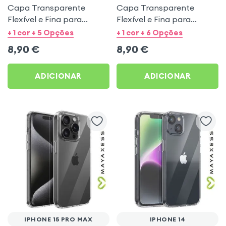
Capa Transparente
Capa Transparente
Flexível e Fina para
Flexível e Fina para
iPhone SE 2022 / 2020,
iPhone 16e - Mayaxess
+ 1 cor + 5 Opções
+ 1 cor + 6 Opções
iPhone 8 / 7 - Mayaxess
8,90
€
8,90
€
ADICIONAR
ADICIONAR
IPHONE 15 PRO MAX
IPHONE 14