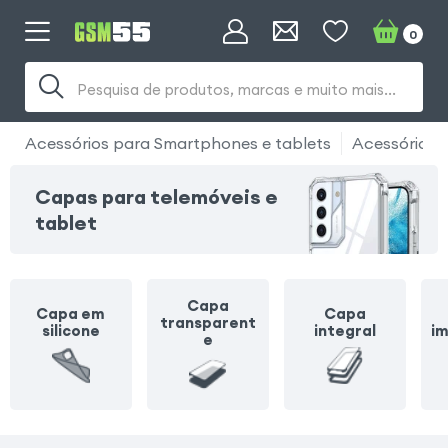
0
Pesquisa de produtos, marcas e muito mais...
Acessórios para Smartphones e tablets
Acessórios 
Capas para telemóveis e
tablet
Capa
Capa em
Capa
transparent
silicone
integral
i
e