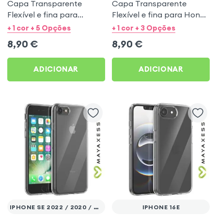
Capa Transparente
Capa Transparente
Flexível e fina para
Flexível e fina para Honor
Samsung Galaxy A34 5G -
600 Smart - Mayaxess
+ 1 cor + 5 Opções
+ 1 cor + 3 Opções
Mayaxess
8,90
€
8,90
€
ADICIONAR
ADICIONAR
IPHONE SE 2022 / 2020 / 8 / 7
IPHONE 16E