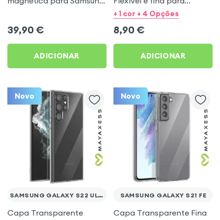
magnética para Samsung
Flexível e fina para
Galaxy Z Fold 8 -
Samsung Galaxy S23
+ 1 cor + 4 Opções
Transparente
Ultra - Mayaxess
39,90
€
8,90
€
ADICIONAR
ADICIONAR
Novo
Novo
SAMSUNG GALAXY S22 ULTRA
SAMSUNG GALAXY S21 FE
Capa Transparente
Capa Transparente Fina