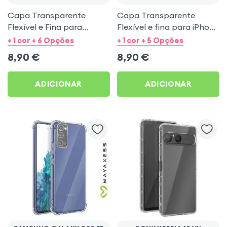
Capa Transparente
Capa Transparente
Flexível e Fina para
Flexível e fina para iPhone
iPhone 13 - Mayaxess
11 - Mayaxess
+ 1 cor + 6 Opções
+ 1 cor + 5 Opções
8,90
€
8,90
€
ADICIONAR
ADICIONAR