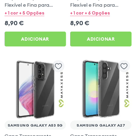
Flexível e Fina para
Flexível e Fina para
Samsung Galaxy S23 -
Samsung Galaxy S21 -
+ 1 cor + 5 Opções
+ 1 cor + 6 Opções
Mayaxess
Mayaxess
8,90
€
8,90
€
ADICIONAR
ADICIONAR
SAMSUNG GALAXY A53 5G
SAMSUNG GALAXY A27
Capa Transparente
Capa Transparente