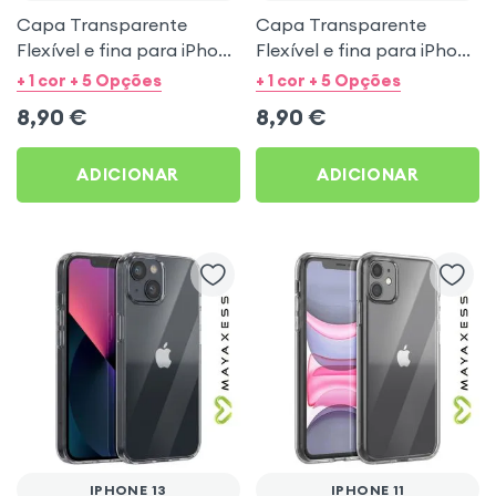
Capa Transparente
Capa Transparente
Flexível e fina para iPhone
Flexível e fina para iPhone
15 Pro Max - Mayaxess
14 - Mayaxess
+ 1 cor + 5 Opções
+ 1 cor + 5 Opções
8,90
€
8,90
€
ADICIONAR
ADICIONAR
IPHONE 13
IPHONE 11