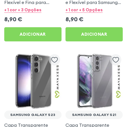
Flexível e Fina para
e Flexível para Samsung
Samsung Galaxy S22
Galaxy S21 FE
+ 1 cor + 3 Opções
+ 1 cor + 5 Opções
Ultra - Mayaxess
8,90
€
8,90
€
ADICIONAR
ADICIONAR
SAMSUNG GALAXY S23
SAMSUNG GALAXY S21
Capa Transparente
Capa Transparente