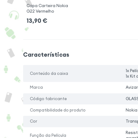
Capa Carteira Nokia
G22 Vermelho
13,90
€
Características
1x Pel
Conteúdo da caixa
1x Kit
Marca
Avizar
Código fabricante
GLASS
Compatibilidade do produto
Nokia
Cor
Trans
Resis
Função da Película