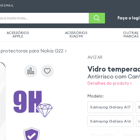
OR EMAIL
Faça o log
ACESSÓRIOS
ACESSÓRIOS
OUTRAS
APPLE
XIAOMI
MARCAS
s protectoras para Nokia G22
AVIZAR
Vidro temperad
Antirrisco com Can
Detalhes do produto >
Modelo
:
Samsung Galaxy A17
Samsung Galaxy A16
iPhone 17 Pro
Xiaomi R