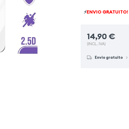
Samsung Galaxy S23 Ult
⚡
ENVIO GRATUITO!
Samsung Galaxy S26
14,90
€
(INCL. IVA)
Envio gratuito