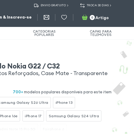
ENVIO GRATUITO
TROCA 30 DIAS
in & Inscreva-se
Artigo
0
CATEGORIAS
CAPAS PARA
POPULARES
TELEMÓVEIS
o Nokia G22 / C32
tos Reforçados, Case Mate - Transparente
700
+
modelos populares disponíveis para este item
Samsung Galaxy S26 Ultra
iPhone 13
iPhone 16e
iPhone 17
Samsung Galaxy S24 Ultra
edmi Note 15 Pro 5G
Fairphone 6