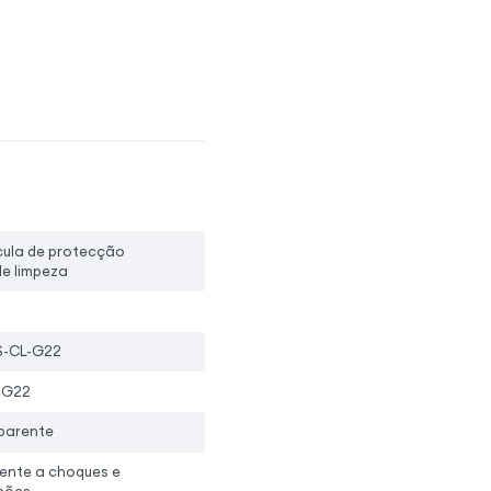
ícula de protecção
 de limpeza
-CL-G22
 G22
parente
tente a choques e