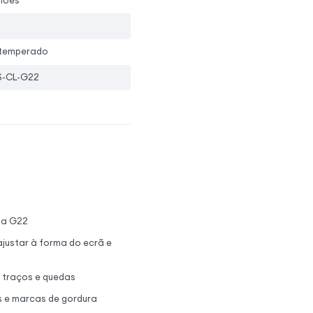
hões
 temperado
-CL-G22
ia G22
justar à forma do ecrã e
, traços e quedas
s e marcas de gordura