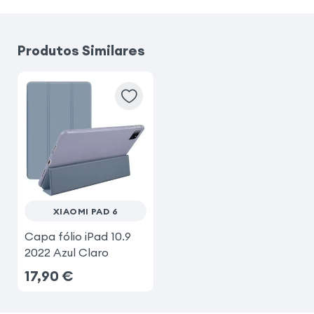
Samsung Galaxy S26 Ultra
Produtos Similares
Samsung Galaxy S25 Ultra
Samsung Galaxy S26
Samsung Galaxy S23
XIAOMI PAD 6
Capa fólio iPad 10.9
2022 Azul Claro
17,90
€