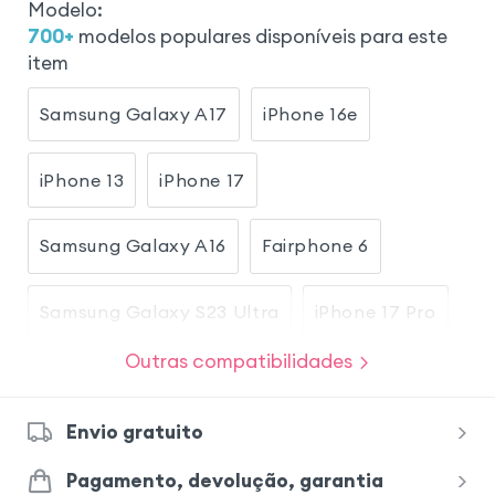
Modelo
:
700
+
modelos populares disponíveis para este
item
Samsung Galaxy A17
iPhone 16e
iPhone 13
iPhone 17
Samsung Galaxy A16
Fairphone 6
Samsung Galaxy S23 Ultra
iPhone 17 Pro
Outras compatibilidades
iPhone 17 Pro Max
Samsung Galaxy A26
Envio gratuito
Xiaomi Redmi Note 15
Pagamento, devolução, garantia