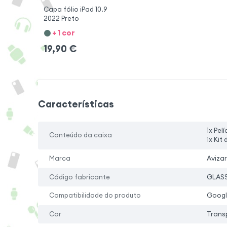
Capa fólio iPad 10.9
2022 Preto
+ 1 cor
19,90
€
Características
1x Pel
Conteúdo da caixa
1x Kit
Marca
Avizar
Código fabricante
GLASS
Compatibilidade do produto
Google
Cor
Trans