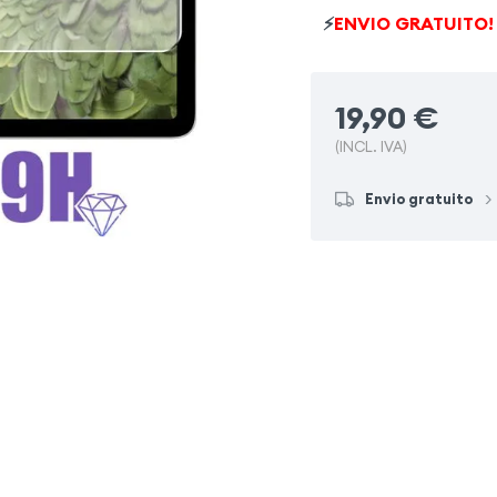
Fairphone 6
Xiaomi Re
⚡
ENVIO GRATUITO!
Honor Magic 8 Lite
Sa
19,90
€
(INCL. IVA)
Envio gratuito