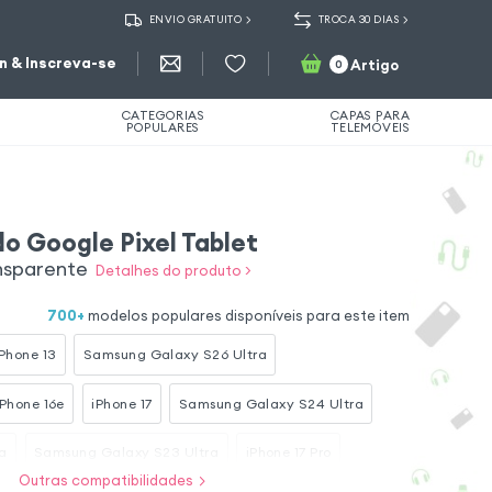
ENVIO GRATUITO
TROCA 30 DIAS
in & Inscreva-se
Artigo
0
CATEGORIAS
CAPAS PARA
POPULARES
TELEMÓVEIS
o Google Pixel Tablet
ansparente
Detalhes do produto >
700
+
modelos populares disponíveis para este item
iPhone 13
Samsung Galaxy S26 Ultra
iPhone 16e
iPhone 17
Samsung Galaxy S24 Ultra
a
Samsung Galaxy S23 Ultra
iPhone 17 Pro
Outras compatibilidades