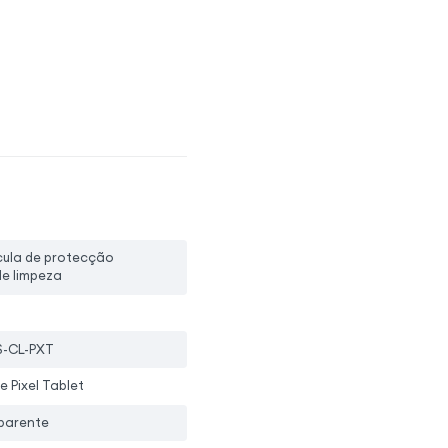
ícula de protecção
 de limpeza
-CL-PXT
 Pixel Tablet
parente