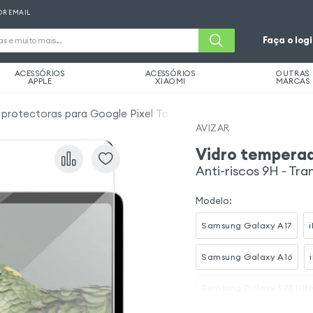
OR EMAIL
Faça o log
ACESSÓRIOS
ACESSÓRIOS
OUTRAS
APPLE
XIAOMI
MARCAS
s protectoras para Google Pixel Tablet
AVIZAR
Vidro temperad
Anti-riscos 9H - Tr
Modelo
:
Samsung Galaxy A17
Samsung Galaxy A16
Samsung Galaxy S25 Ultr