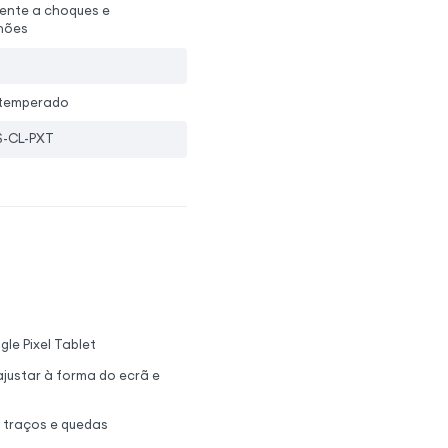
tente a choques e
hões
 temperado
-CL-PXT
le Pixel Tablet
justar à forma do ecrã e
, traços e quedas