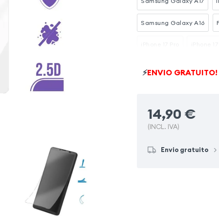
Samsung Galaxy A17
Samsung Galaxy A16
iPhone 17 Pro
iPhone 17
Xiaomi Redmi Note 15
⚡
ENVIO GRATUITO!
Samsung Galaxy S26
14,90
€
(INCL. IVA)
Envio gratuito