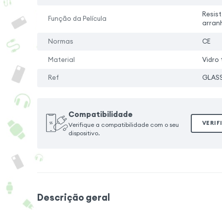
Resis
Função da Película
arran
Normas
CE
Material
Vidro
Ref
GLASS
Compatibilidade
VERIF
Verifique a compatibilidade com o seu
dispositivo.
Descrição geral