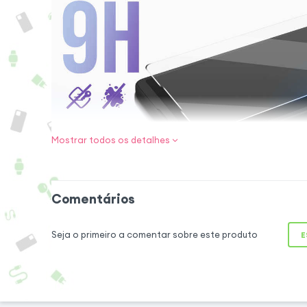
Mostrar todos os detalhes
Proteja eficazm
Com uma dureza de
Comentários
vidro é 3 vezes ma
película de protec
Seja o primeiro a comentar sobre este produto
E
uma protecção ext
seu ecrã Smartpho
danos de impacto. 
de um impacto ext