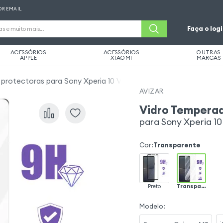
OR EMAIL
Faça o log
ACESSÓRIOS
ACESSÓRIOS
OUTRAS
APPLE
XIAOMI
MARCAS
 protectoras para Sony Xperia 10 VI
AVIZAR
Vidro Temperad
para Sony Xperia 10 
Cor
:
Transparente
Preto
Transparente
Modelo
: