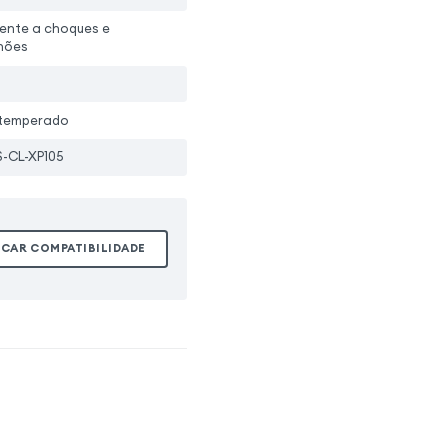
tente a choques e
hões
 temperado
-CL-XP105
ICAR COMPATIBILIDADE