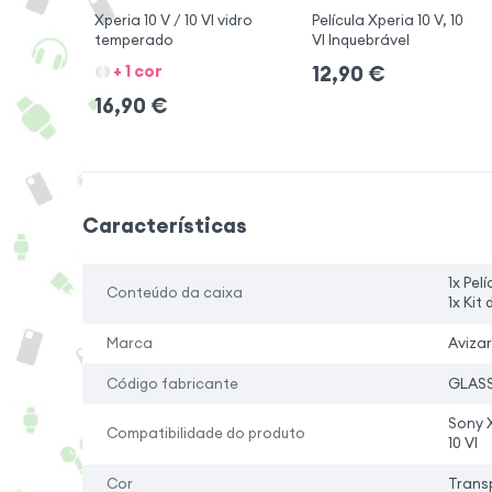
Xperia 10 V / 10 VI vidro
Película Xperia 10 V, 10
temperado
VI Inquebrável
+ 1 cor
12,90
€
16,90
€
Características
1x Pel
Conteúdo da caixa
1x Kit
Marca
Avizar
Código fabricante
GLASS
Sony X
Compatibilidade do produto
10 VI
Cor
Trans