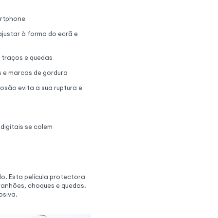
artphone
justar à forma do ecrã e
, traços e quedas
s e marcas de gordura
osão evita a sua ruptura e
digitais se colem
o. Esta película protectora
rranhões, choques e quedas.
osiva.