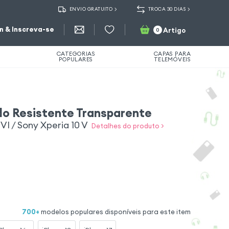
ENVIO GRATUITO
TROCA 30 DIAS
in & Inscreva-se
Artigo
0
CATEGORIAS
CAPAS PARA
POPULARES
TELEMÓVEIS
o Resistente Transparente
VI / Sony Xperia 10 V
Detalhes do produto >
700
+
modelos populares disponíveis para este item