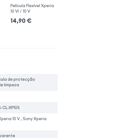
Película Flexível Xperia
10 VI / 10 V
14,90
€
ícula de protecção
 de limpeza
-CL-XP105
peria 10 V , Sony Xperia
parente