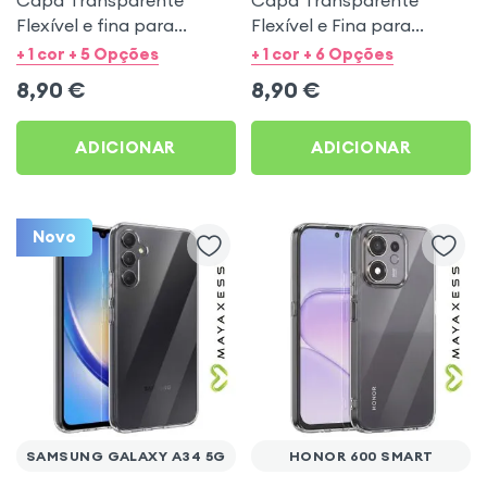
Flexível e fina para
Flexível e Fina para
Samsung Galaxy A53 5G -
Samsung Galaxy A27 -
+ 1 cor + 5 Opções
+ 1 cor + 6 Opções
Mayaxess
Mayaxess
8,90
€
8,90
€
ADICIONAR
ADICIONAR
Novo
SAMSUNG GALAXY A34 5G
HONOR 600 SMART