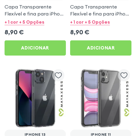
Capa Transparente
Capa Transparente
Flexível e fina para iPhone
Flexível e fina para iPhone
15 Pro Max - Mayaxess
14 - Mayaxess
+ 1 cor + 5 Opções
+ 1 cor + 5 Opções
8,90
€
8,90
€
ADICIONAR
ADICIONAR
IPHONE 13
IPHONE 11