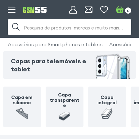
0
Pesquisa de produtos, marcas e muito mais...
Acessórios para Smartphones e tablets
Acessórios 
Capas para telemóveis e
tablet
Capa
Capa em
Capa
transparent
silicone
integral
i
e