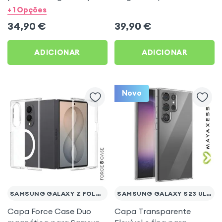
Flip 8 - Transparente com
Galaxy Z Fold 8 Ultra -
+ 1 Opções
Glitter
Transparente
34,90
€
39,90
€
ADICIONAR
ADICIONAR
Novo
SAMSUNG GALAXY Z FOLD 8
SAMSUNG GALAXY S23 ULTRA
Capa Force Case Duo
Capa Transparente