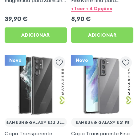
magnética para Samsung
Flexível e fina para
Galaxy Z Fold 8 -
Samsung Galaxy S23
+ 1 cor + 4 Opções
Transparente
Ultra - Mayaxess
39,90
€
8,90
€
ADICIONAR
ADICIONAR
Novo
Novo
SAMSUNG GALAXY S22 ULTRA
SAMSUNG GALAXY S21 FE
Capa Transparente
Capa Transparente Fina