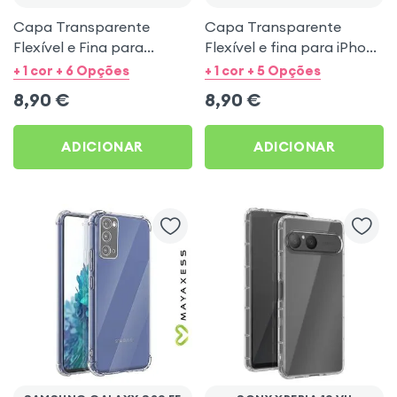
Capa Transparente
Capa Transparente
Flexível e Fina para
Flexível e fina para iPhone
iPhone 13 - Mayaxess
11 - Mayaxess
+ 1 cor + 6 Opções
+ 1 cor + 5 Opções
8,90
€
8,90
€
ADICIONAR
ADICIONAR