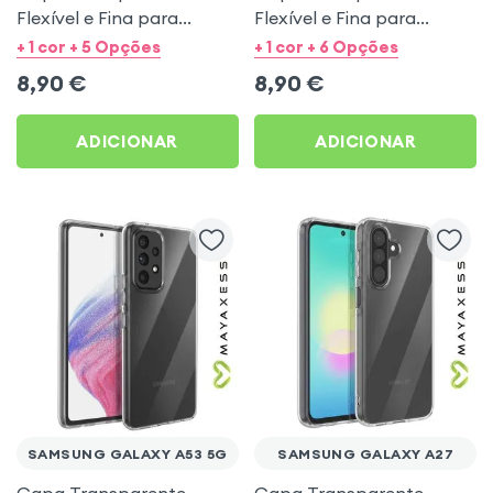
Flexível e Fina para
Flexível e Fina para
Samsung Galaxy S23 -
Samsung Galaxy S21 -
+ 1 cor + 5 Opções
+ 1 cor + 6 Opções
Mayaxess
Mayaxess
8,90
€
8,90
€
ADICIONAR
ADICIONAR
SAMSUNG GALAXY A53 5G
SAMSUNG GALAXY A27
Capa Transparente
Capa Transparente