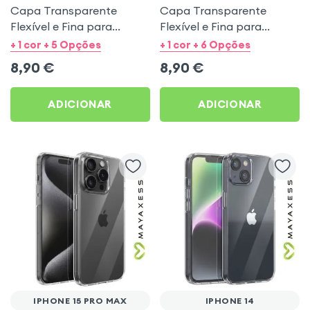
Capa Transparente
Capa Transparente
Flexível e Fina para
Flexível e Fina para
iPhone SE 2022 / 2020,
iPhone 16e - Mayaxess
+ 1 cor + 5 Opções
+ 1 cor + 6 Opções
iPhone 8 / 7 - Mayaxess
8,90
€
8,90
€
ADICIONAR
ADICIONAR
IPHONE 15 PRO MAX
IPHONE 14