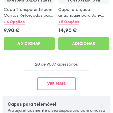
SAMSUNG GALAXY S20 FE
SONY XPERIA 10 VII
Capa Transparente com
Capa reforçada
Cantos Reforçados para
antichoque para Sony
Samsung S20 FE
Xperia 10 VII -
+ 6 Opções
+ 5 Opções
Transparente
9,90
€
14,90
€
ADICIONAR
ADICIONAR
20 de 9087 acessórios
VER MAIS
Capas para telemóvel
Proteja eficazmente o seu dispositivo com a nossa