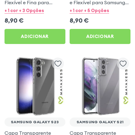
Flexível e Fina para
e Flexível para Samsung
Samsung Galaxy S22
Galaxy S21 FE
+ 1 cor + 3 Opções
+ 1 cor + 5 Opções
Ultra - Mayaxess
8,90
€
8,90
€
ADICIONAR
ADICIONAR
SAMSUNG GALAXY S23
SAMSUNG GALAXY S21
Capa Transparente
Capa Transparente