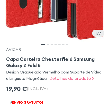
1
7
AVIZAR
Capa Carteira Chesterfield Samsung
Galaxy Z Fold 5
Design Craquelado Vermelho com Suporte de Vídeo
Detalhes do produto >
e Lingueta Magnética
19,90
€
(INCL. IVA)
⚡
ENVIO GRATUITO!