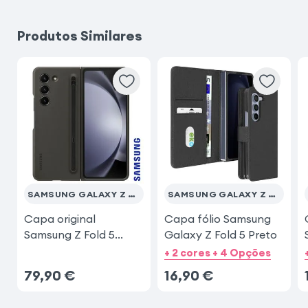
Produtos Similares
Samsung Galaxy S23 Ultra
iPhone 17 Pro
Samsung Galaxy A26
Xiaomi Redmi Note 15 Pro 5G
Xiaomi Redmi Note 15
SAMSUNG GALAXY Z FOLD 5
SAMSUNG GALAXY Z FOLD 5
Capa original
Capa fólio Samsung
Samsung Z Fold 5
Galaxy Z Fold 5 Preto
Preto
+ 2 cores + 4 Opções
79,90
€
16,90
€