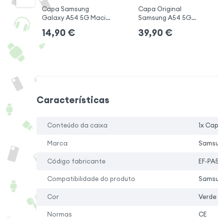
Capa Samsung
Capa Original
Galaxy A54 5G Macia
Samsung A54 5G
Matte
correia
14,90
€
39,90
€
Características
Conteúdo da caixa
1x Ca
Marca
Sams
Código fabricante
EF-PA
Compatibilidade do produto
Samsu
Cor
Verde
Normas
CE