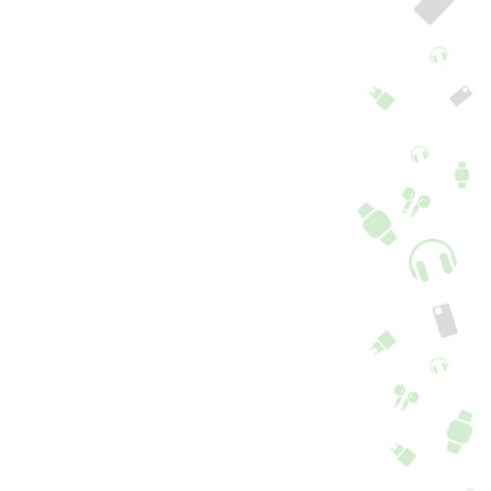
pa rígida Samsung
Capa Samsung
4 5G, Azul-marinho
Galaxy A54 5G / A2
com Anel
+ 4 cores + 8 Opções
+ 2 cores
6,90
€
16,90
€