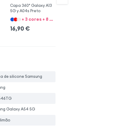
Capa 360° Galaxy A13
Capa rígida Samsung
Ca
5G y A04s Preto
Galaxy A54 5G, preto
A5
+ 3 cores + 8 Opções
+ 4 cores + 8 Opções
16,90
€
16,90
€
1
4.5
pa de silicone Samsung
ung
546TG
ng Galaxy A54 5G
 limão