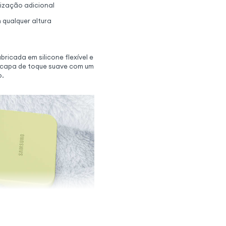
lização adicional
qualquer altura
ricada em silicone flexível e
a capa de toque suave com um
o.
l e resistente