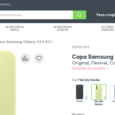
OR EMAIL
Faça o log
ACESSÓRIOS
ACESSÓRIOS
OUTRAS
APPLE
XIAOMI
MARCAS
ara Samsung Galaxy A54 5G
SAMSUNG
Capa Samsung 
Original, Flexível, 
Detalhes do produto >
Cor
:
Verde limão
Preto
Verde
L
limão
Modelo
: