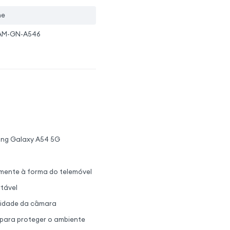
ne
SAM-GN-A546
sung Galaxy A54 5G
tamente à forma do telemóvel
tável
nidade da câmara
s para proteger o ambiente