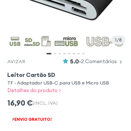
1
8
•
5.0
2
Comentários
AVIZAR
Leitor Cartão SD
TF - Adaptador USB-C para USB e Micro USB
Detalhes do produto >
16,90
€
(INCL. IVA)
⚡
ENVIO GRATUITO!