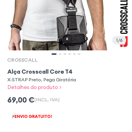
1
6
CROSSCALL
Alça Crosscall Core T4
X-STRAP Preto, Pega Giratória
Detalhes do produto >
69,00
€
(INCL. IVA)
⚡
ENVIO GRATUITO!