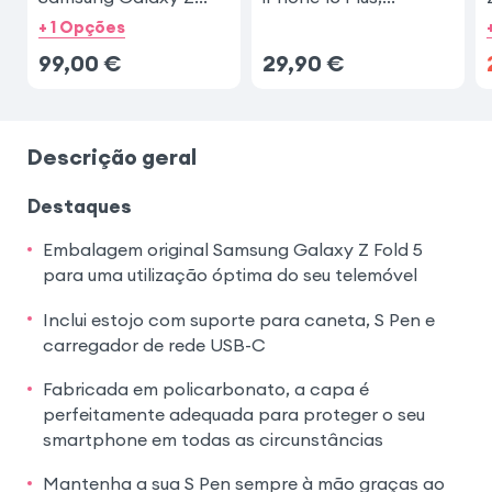
Fold 3
4smarts
+ 1 Opções
99,00
€
29,90
€
Descrição geral
Destaques
Embalagem original Samsung Galaxy Z Fold 5
para uma utilização óptima do seu telemóvel
Inclui estojo com suporte para caneta, S Pen e
carregador de rede USB-C
Fabricada em policarbonato, a capa é
perfeitamente adequada para proteger o seu
smartphone em todas as circunstâncias
Mantenha a sua S Pen sempre à mão graças ao