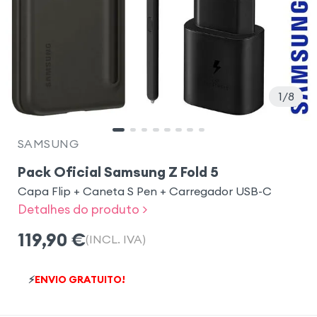
1
8
SAMSUNG
Pack Oficial Samsung Z Fold 5
Capa Flip + Caneta S Pen + Carregador USB-C
Detalhes do produto >
119,90
€
(INCL. IVA)
⚡
ENVIO GRATUITO!