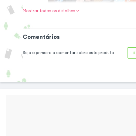
Mostrar todos os detalhes
Comentários
Liberte a sua cr
Seja o primeiro a comentar sobre este produto
E
momento
Descubra o potenci
Edition para o G
precisão requintad
de 1,5 mm e 4096 
traço torna-se num
caneta não se fica
botão de comando
simplificar o s
capturando as sua