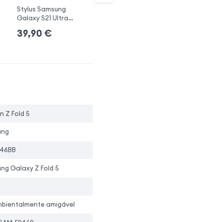
Stylus Samsung
S Pen Galaxy S22 Ultra
Ca
Galaxy S21 Ultra
preto
Sa
Original
39,90
€
49,90
€
5
en Z Fold 5
ung
946BB
ng Galaxy Z Fold 5
mbientalmente amigável