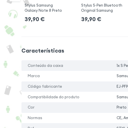
Stylus Samsung
Stylus S-Pen Bluetooth
Galaxy Note 8 Preto
Original Samsung
39,90
€
39,90
€
Características
Conteúdo da caixa
1x S P
Marca
Sams
Código fabricante
EJ-PF
Compatibilidade do produto
Samsu
Cor
Preto
Normas
CE, A