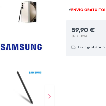
Samsung Galaxy Z Fold 5
⚡
ENVIO GRATUITO!
Samsung Galaxy Note 8
59,90
€
Samsung Galaxy Tab S9
(INCL. IVA)
Samsung Galaxy Note 9
Envio gratuito