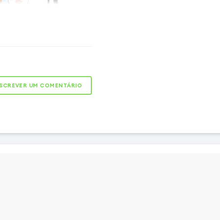
iatividade, controle o
SCREVER UM COMENTÁRIO
al infinito da S Pen Fold
alaxy Fold 5. Com uma
a graças à sua ponta fina
níveis de pressão, cada
a obra de arte. Mas esta
 por aqui: graças ao seu
 personalizável, pode
eu fluxo de trabalho
s ideias em tempo real.