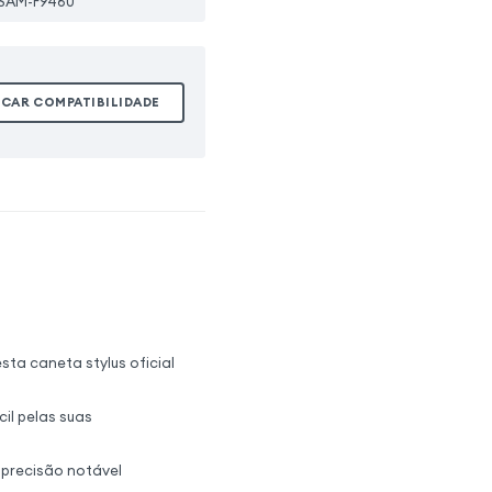
SAM-F9460
ICAR COMPATIBILIDADE
sta caneta stylus oficial
il pelas suas
 precisão notável