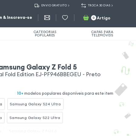
ENVIO GRATUITO
TROCA 30 DIAS
in & Inscreva-se
Artigo
0
CATEGORIAS
CAPAS PARA
POPULARES
TELEMÓVEIS
amsung Galaxy Z Fold 5
al Fold Edition EJ-PF946BBEGEU - Preto
10
+
modelos populares disponíveis para este item
ra
Samsung Galaxy S24 Ultra
a
Samsung Galaxy S22 Ultra
a
Samsung Galaxy Z Fold 6