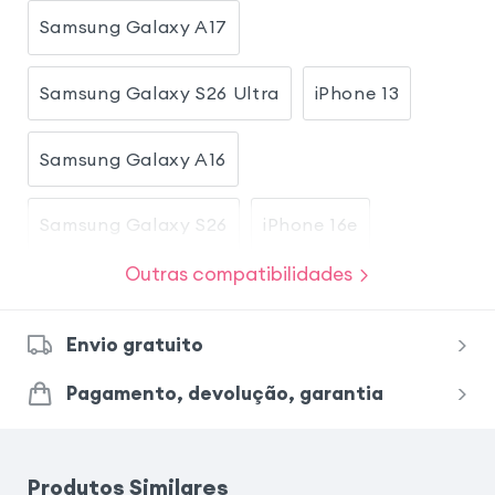
Samsung Galaxy A17
Samsung Galaxy S26 Ultra
iPhone 13
Samsung Galaxy A16
Samsung Galaxy S26
iPhone 16e
Outras compatibilidades
iPhone 17
iPhone 17 Pro
Envio gratuito
Honor Magic 8 Lite
Pagamento, devolução, garantia
Xiaomi Redmi Note 15 Pro 5G
Produtos Similares
Samsung Galaxy S24 Ultra