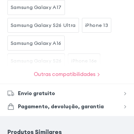
Samsung Galaxy A17
Samsung Galaxy S26 Ultra
iPhone 13
Samsung Galaxy A16
Samsung Galaxy S26
iPhone 16e
Outras compatibilidades
iPhone 17
iPhone 17 Pro
Envio gratuito
Honor Magic 8 Lite
Pagamento, devolução, garantia
Xiaomi Redmi Note 15 Pro 5G
Produtos Similares
Samsung Galaxy S24 Ultra