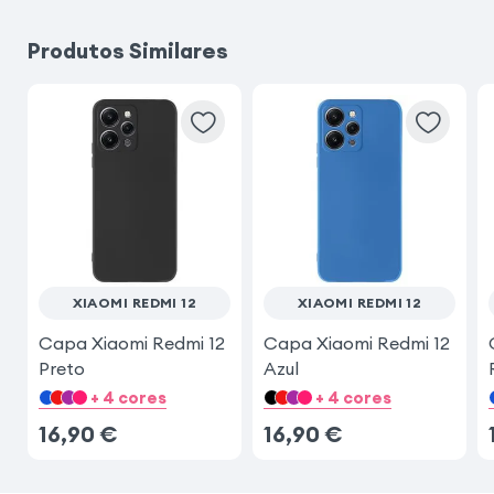
Produtos Similares
Samsung Galaxy A54 5G
Samsung Galaxy A56
Samsung Galaxy A53 5G
iPhone 14
iPhone 16e
Samsung Galaxy S23
XIAOMI REDMI 12
XIAOMI REDMI 12
Samsung Galaxy S23 Ultra
Capa Xiaomi Redmi 12
Capa Xiaomi Redmi 12
Preto
Azul
+ 4 cores
+ 4 cores
16,90
€
16,90
€