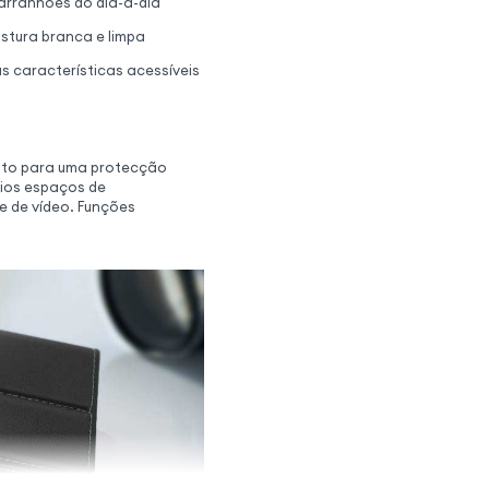
arranhões do dia-a-dia
stura branca e limpa
s características acessíveis
ito para uma protecção
ários espaços de
 de vídeo. Funções