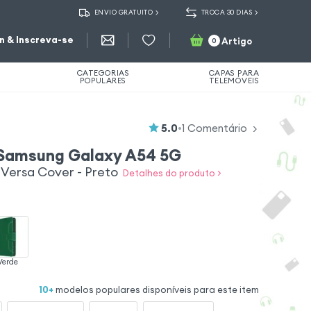
ENVIO GRATUITO
TROCA 30 DIAS
in & Inscreva-se
Artigo
0
CATEGORIAS
CAPAS PARA
POPULARES
TELEMÓVEIS
5.0
•
1
Comentário
 Samsung Galaxy A54 5G
Versa Cover - Preto
Detalhes do produto >
Verde
10
+
modelos populares disponíveis para este item