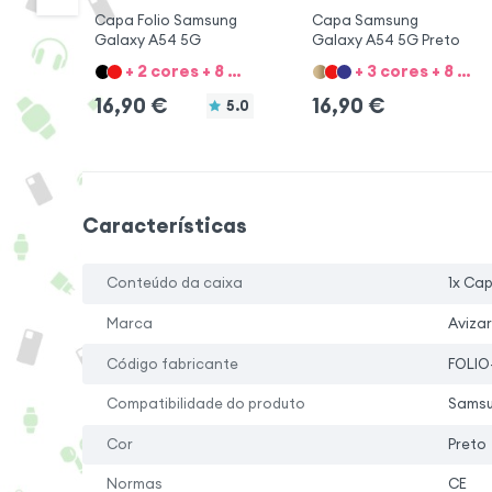
Capa Folio Samsung
Capa Samsung
Galaxy A54 5G
Galaxy A54 5G Preto
+ 2 cores + 8 Opções
+ 3 cores + 8 Opções
16,90
€
16,90
€
5.0
Características
Conteúdo da caixa
1x Ca
Marca
Avizar
Código fabricante
FOLIO
Compatibilidade do produto
Samsu
Cor
Preto
Normas
CE