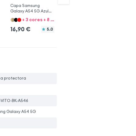
Capa Samsung
Capa 360° Galaxy A13
Ca
Galaxy A54 5G Azul
5G y A04s Azul
Ga
escuro
co
+ 3 cores + 8 Opções
+ 3 cores + 8 Opções
16,90
€
16,90
€
1
5.0
5.0
pa protectora
-VITO-BK-A546
ng Galaxy A54 5G