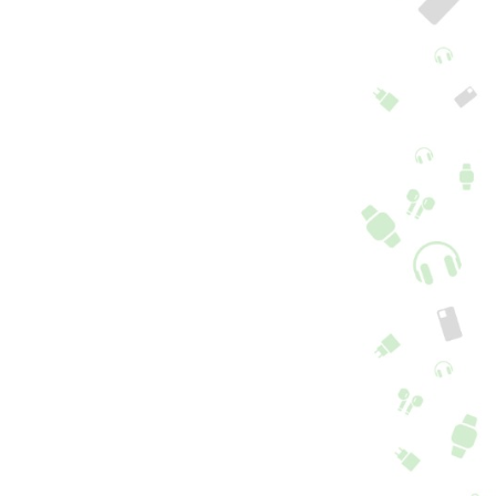
pa Samsung
Capa Integral
laxy A54 5G / A2
Samsung Galaxy A54
m Anel
5G 360°
+ 2 cores
+ 2 cores
6,90
€
16,90
€
5.0
5.0