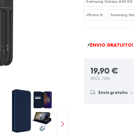
Samsung Galaxy A54 5G
iPhone 12
Samsung Ga
Samsung Galaxy A41
iPhone 7
iPhone 13
⚡
ENVIO GRATUITO!
19,90
€
(INCL. IVA)
Envio gratuito