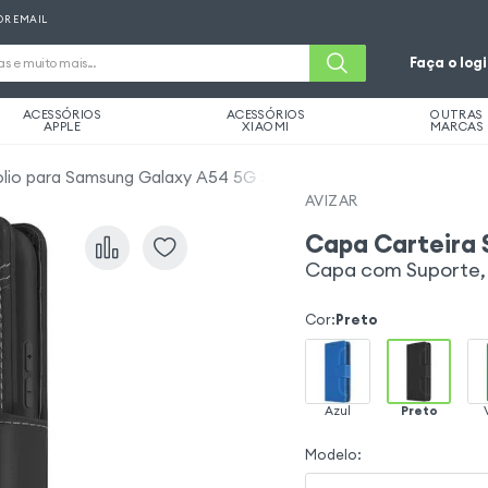
OR EMAIL
Faça o log
ACESSÓRIOS
ACESSÓRIOS
OUTRAS
APPLE
XIAOMI
MARCAS
olio para Samsung Galaxy A54 5G
AVIZAR
Capa Carteira
Capa com Suporte, 
Cor
:
Preto
Azul
Preto
Modelo
: