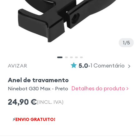
1
5
•
5.0
1
Comentário
AVIZAR
Anel de travamento
Detalhes do produto >
Ninebot G30 Max - Preto
24,90
€
(INCL. IVA)
⚡
ENVIO GRATUITO!