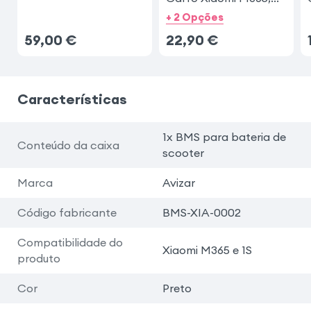
Pro
+ 2 Opções
59,00
€
22,90
€
Características
1x BMS para bateria de
Conteúdo da caixa
scooter
Marca
Avizar
Código fabricante
BMS-XIA-0002
Compatibilidade do
Xiaomi M365 e 1S
produto
Cor
Preto