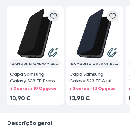
SAMSUNG GALAXY S23 FE
SAMSUNG GALAXY S23 FE
Capa Samsung
Capa Samsung
Galaxy S23 FE Preto
Galaxy S23 FE Azul
escuro
+ 3 cores + 10 Opções
+ 3 cores + 10 Opções
13,90
€
13,90
€
Descrição geral