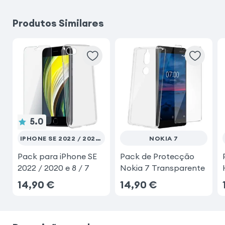
Produtos Similares
Samsung Galaxy S23 Ultra
iPhone 17 Pro
Fairphone 6
Xiaomi Redmi Note 15 Pro 5G
5.0
IPHONE SE 2022 / 2020 E 8 / 7
NOKIA 7
Pack para iPhone SE
Pack de Protecção
2022 / 2020 e 8 / 7
Nokia 7 Transparente
14,90
€
14,90
€